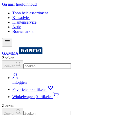
Ga naar hoofdinhoud
Toon hele assortiment
Klusadvies
Klantenservice
Actie
Bouwmarkten
GAMMA
Zoeken
Zoeken
Inloggen
Favorieten
,
0 artikelen
Winkelwagen
,
0 artikelen
Zoeken
Zoeken