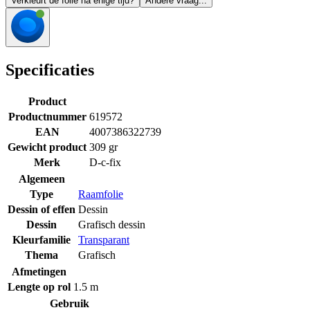
Verkleurt de folie na enige tijd?
Andere vraag...
Specificaties
Product
Productnummer
619572
EAN
4007386322739
Gewicht product
309 gr
Merk
D-c-fix
Algemeen
Type
Raamfolie
Dessin of effen
Dessin
Dessin
Grafisch dessin
Kleurfamilie
Transparant
Thema
Grafisch
Afmetingen
Lengte op rol
1.5 m
Gebruik