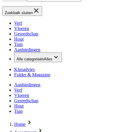
Zoekbalk sluiten
Verf
Vloeren
Gereedschap
Hout
Tuin
Aanbiedingen
Alle categorieën
Alles
Klusadvies
Folder & Magazine
Aanbiedingen
Verf
Vloeren
Gereedschap
Hout
Tuin
Home