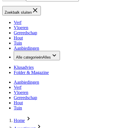
Zoekbalk sluiten
Verf
Vloeren
Gereedschap
Hout
Tuin
Aanbiedingen
Alle categorieën
Alles
Klusadvies
Folder & Magazine
Aanbiedingen
Verf
Vloeren
Gereedschap
Hout
Tuin
Home