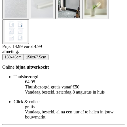
Prijs: 14.99 euro
14
.
99
afmeting
:
150x45cm
150x67.5cm
Online
bijna uitverkocht
Thuisbezorgd
€4.95
Thuisbezorgd gratis vanaf €50
Vandaag besteld, zaterdag 8 augustus in huis
Click & collect
gratis
Vandaag besteld, al na een uur af te halen in jouw
bouwmarkt