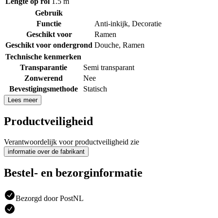
Lengte op rol
1.5 m
Gebruik
Functie
Anti-inkijk
,
Decoratie
Geschikt voor
Ramen
Geschikt voor ondergrond
Douche
,
Ramen
Technische kenmerken
Transparantie
Semi transparant
Zonwerend
Nee
Bevestigingsmethode
Statisch
Lees meer
Productveiligheid
Verantwoordelijk voor productveiligheid zie
informatie over de fabrikant
Bestel- en bezorginformatie
Bezorgd door PostNL