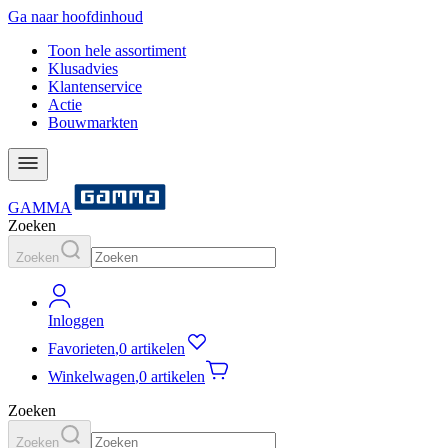
Ga naar hoofdinhoud
Toon hele assortiment
Klusadvies
Klantenservice
Actie
Bouwmarkten
GAMMA
Zoeken
Zoeken
Inloggen
Favorieten
,
0 artikelen
Winkelwagen
,
0 artikelen
Zoeken
Zoeken