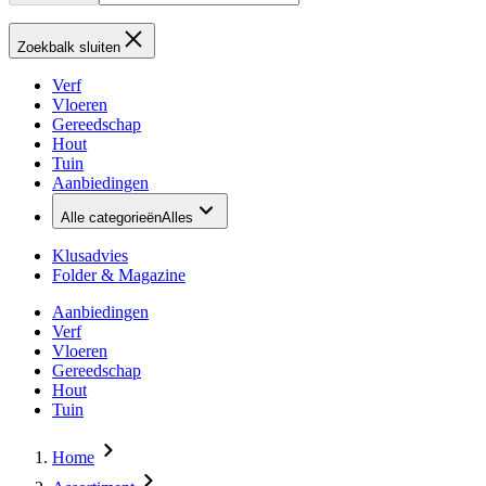
Zoekbalk sluiten
Verf
Vloeren
Gereedschap
Hout
Tuin
Aanbiedingen
Alle categorieën
Alles
Klusadvies
Folder & Magazine
Aanbiedingen
Verf
Vloeren
Gereedschap
Hout
Tuin
Home