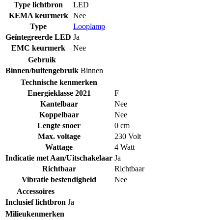
Type lichtbron
LED
KEMA keurmerk
Nee
Type
Looplamp
Geïntegreerde LED
Ja
EMC keurmerk
Nee
Gebruik
Binnen/buitengebruik
Binnen
Technische kenmerken
Energieklasse 2021
F
Kantelbaar
Nee
Koppelbaar
Nee
Lengte snoer
0 cm
Max. voltage
230 Volt
Wattage
4 Watt
Indicatie met Aan/Uitschakelaar
Ja
Richtbaar
Richtbaar
Vibratie bestendigheid
Nee
Accessoires
Inclusief lichtbron
Ja
Milieukenmerken