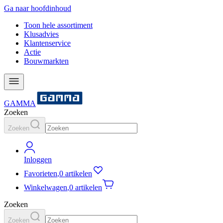
Ga naar hoofdinhoud
Toon hele assortiment
Klusadvies
Klantenservice
Actie
Bouwmarkten
GAMMA
Zoeken
Zoeken
Inloggen
Favorieten
,
0 artikelen
Winkelwagen
,
0 artikelen
Zoeken
Zoeken