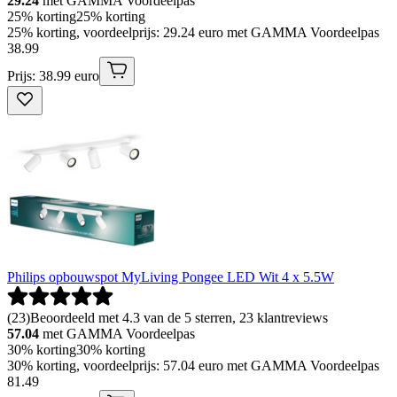
29.24
met GAMMA Voordeelpas
25% korting
25% korting
25% korting, voordeelprijs: 29.24 euro met GAMMA Voordeelpas
38
.
99
Prijs: 38.99 euro
Philips opbouwspot MyLiving Pongee LED Wit 4 x 5.5W
(
23
)
Beoordeeld met 4.3 van de 5 sterren, 23 klantreviews
57.04
met GAMMA Voordeelpas
30% korting
30% korting
30% korting, voordeelprijs: 57.04 euro met GAMMA Voordeelpas
81
.
49