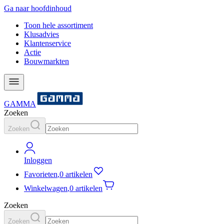
Ga naar hoofdinhoud
Toon hele assortiment
Klusadvies
Klantenservice
Actie
Bouwmarkten
GAMMA
Zoeken
Zoeken
Inloggen
Favorieten
,
0 artikelen
Winkelwagen
,
0 artikelen
Zoeken
Zoeken