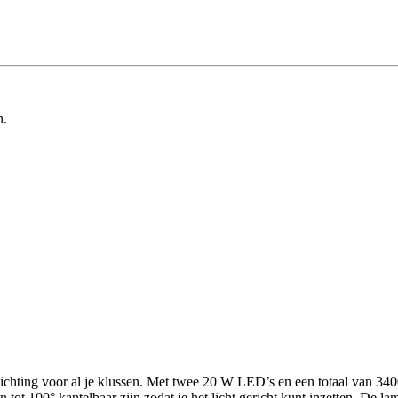
n.
chting voor al je klussen. Met twee 20 W LED’s en een totaal van 3400
pen tot 100° kantelbaar zijn zodat je het licht gericht kunt inzetten. De l