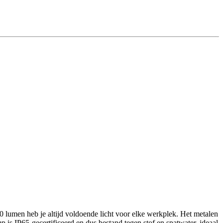
 lumen heb je altijd voldoende licht voor elke werkplek. Het metalen
amp is IP65-gecertificeerd en dus bestand tegen stof en spatwater, ideaal