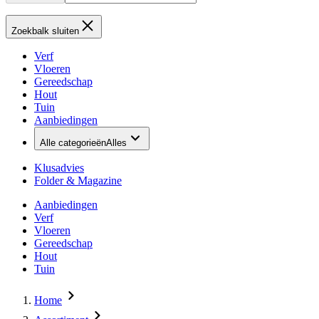
Zoekbalk sluiten
Verf
Vloeren
Gereedschap
Hout
Tuin
Aanbiedingen
Alle categorieën
Alles
Klusadvies
Folder & Magazine
Aanbiedingen
Verf
Vloeren
Gereedschap
Hout
Tuin
Home