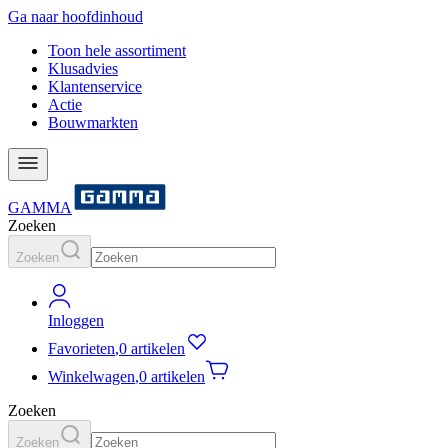
Ga naar hoofdinhoud
Toon hele assortiment
Klusadvies
Klantenservice
Actie
Bouwmarkten
GAMMA
Zoeken
Zoeken
Inloggen
Favorieten
,
0 artikelen
Winkelwagen
,
0 artikelen
Zoeken
Zoeken