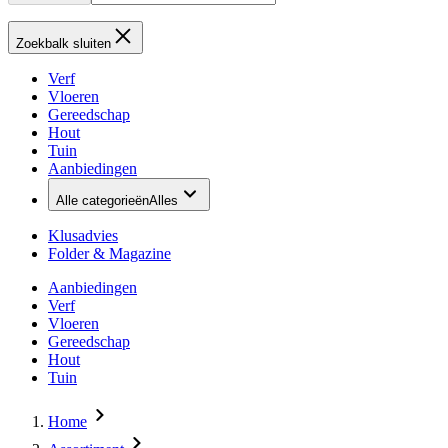
Zoekbalk sluiten
Verf
Vloeren
Gereedschap
Hout
Tuin
Aanbiedingen
Alle categorieën
Alles
Klusadvies
Folder & Magazine
Aanbiedingen
Verf
Vloeren
Gereedschap
Hout
Tuin
Home