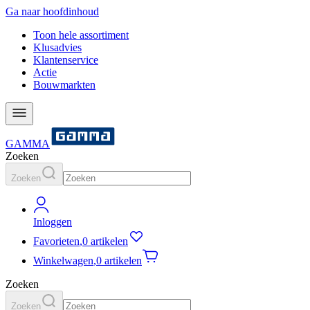
Ga naar hoofdinhoud
Toon hele assortiment
Klusadvies
Klantenservice
Actie
Bouwmarkten
GAMMA
Zoeken
Zoeken
Inloggen
Favorieten
,
0 artikelen
Winkelwagen
,
0 artikelen
Zoeken
Zoeken