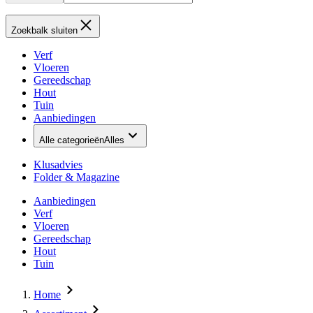
Zoekbalk sluiten
Verf
Vloeren
Gereedschap
Hout
Tuin
Aanbiedingen
Alle categorieën
Alles
Klusadvies
Folder & Magazine
Aanbiedingen
Verf
Vloeren
Gereedschap
Hout
Tuin
Home