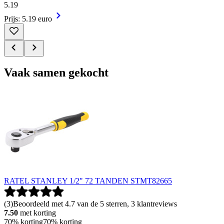
5
.
19
Prijs: 5.19 euro
Vaak samen gekocht
RATEL STANLEY 1/2" 72 TANDEN STMT82665
(
3
)
Beoordeeld met 4.7 van de 5 sterren, 3 klantreviews
7.50
met korting
70% korting
70% korting