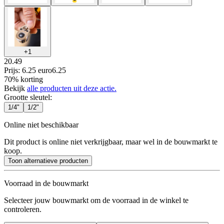
+
1
20.49
Prijs: 6.25 euro
6
.
25
70% korting
Bekijk
alle producten uit deze actie.
Grootte sleutel
:
1/4"
1/2"
Online niet beschikbaar
Dit product is online niet verkrijgbaar, maar wel in de bouwmarkt te
koop.
Toon alternatieve producten
Voorraad in de bouwmarkt
Selecteer jouw bouwmarkt om de voorraad in de winkel te
controleren.