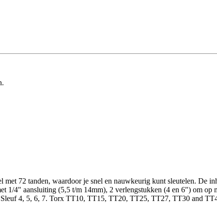
n.
t 72 tanden, waardoor je snel en nauwkeurig kunt sleutelen. De inhou
et 1/4" aansluiting (5,5 t/m 14mm), 2 verlengstukken (4 en 6") om op m
Sleuf 4, 5, 6, 7. Torx TT10, TT15, TT20, TT25, TT27, TT30 and TT40). 