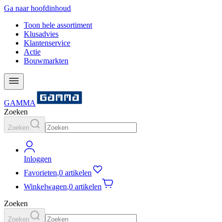
Ga naar hoofdinhoud
Toon hele assortiment
Klusadvies
Klantenservice
Actie
Bouwmarkten
GAMMA
Zoeken
Zoeken
Inloggen
Favorieten
,
0 artikelen
Winkelwagen
,
0 artikelen
Zoeken
Zoeken