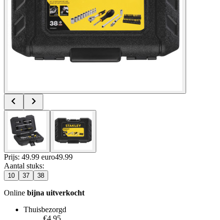
Prijs: 49.99 euro
49
.
99
Aantal stuks
:
10
37
38
Online
bijna uitverkocht
Thuisbezorgd
€4.95