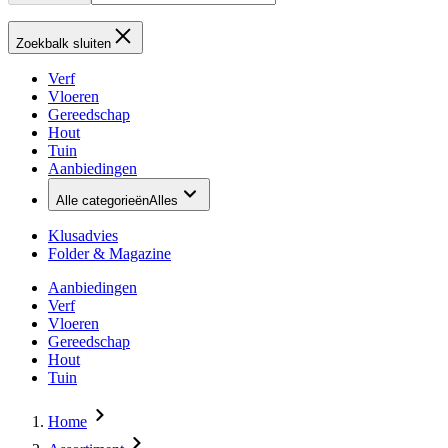
Zoekbalk sluiten
Verf
Vloeren
Gereedschap
Hout
Tuin
Aanbiedingen
Alle categorieën
Alles
Klusadvies
Folder & Magazine
Aanbiedingen
Verf
Vloeren
Gereedschap
Hout
Tuin
Home