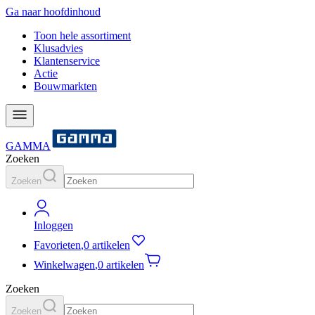
Ga naar hoofdinhoud
Toon hele assortiment
Klusadvies
Klantenservice
Actie
Bouwmarkten
GAMMA
Zoeken
Zoeken
Inloggen
Favorieten
,
0 artikelen
Winkelwagen
,
0 artikelen
Zoeken
Zoeken