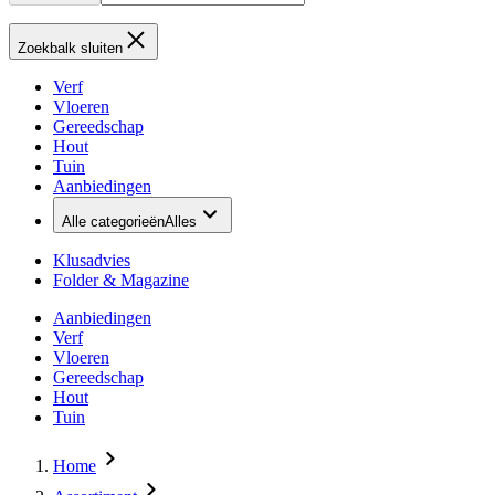
Zoekbalk sluiten
Verf
Vloeren
Gereedschap
Hout
Tuin
Aanbiedingen
Alle categorieën
Alles
Klusadvies
Folder & Magazine
Aanbiedingen
Verf
Vloeren
Gereedschap
Hout
Tuin
Home