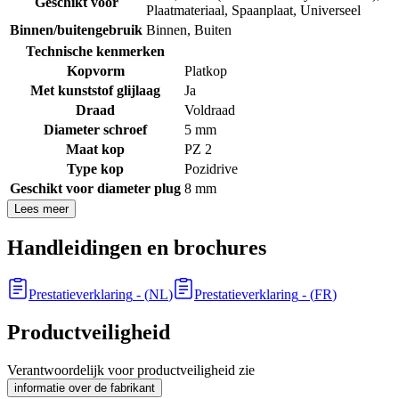
Geschikt voor
Plaatmateriaal
,
Spaanplaat
,
Universeel
Binnen/buitengebruik
Binnen
,
Buiten
Technische kenmerken
Kopvorm
Platkop
Met kunststof glijlaag
Ja
Draad
Voldraad
Diameter schroef
5 mm
Maat kop
PZ 2
Type kop
Pozidrive
Geschikt voor diameter plug
8 mm
Lees meer
Handleidingen en brochures
Prestatieverklaring
- (
NL
)
Prestatieverklaring
- (
FR
)
Productveiligheid
Verantwoordelijk voor productveiligheid zie
informatie over de fabrikant