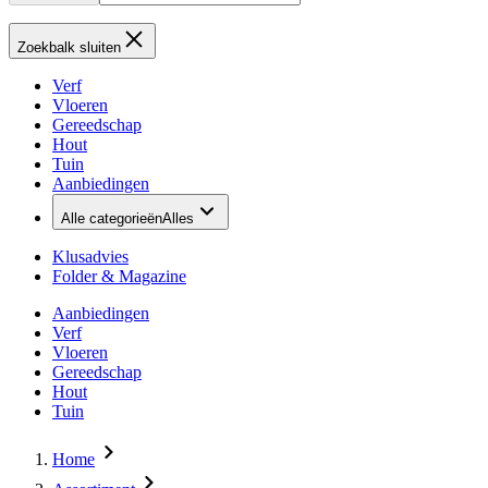
Zoekbalk sluiten
Verf
Vloeren
Gereedschap
Hout
Tuin
Aanbiedingen
Alle categorieën
Alles
Klusadvies
Folder & Magazine
Aanbiedingen
Verf
Vloeren
Gereedschap
Hout
Tuin
Home