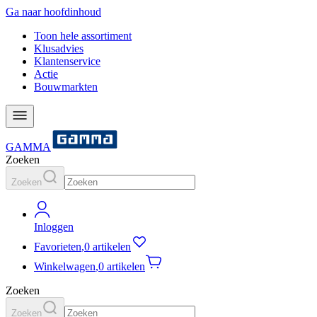
Ga naar hoofdinhoud
Toon hele assortiment
Klusadvies
Klantenservice
Actie
Bouwmarkten
GAMMA
Zoeken
Zoeken
Inloggen
Favorieten
,
0 artikelen
Winkelwagen
,
0 artikelen
Zoeken
Zoeken