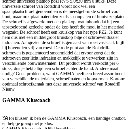
schroef universeel platkop pozi RVS 5.0x30 mm 6 stuks. Deze
universele schroef van Rotadrill wordt ook wel een
spaanplaatschroef genoemd en is de meestgebruikte schroef voor
hout, maar ook plaatmaterialen zoals spaanplaten of houtvezelplaten.
De schroef is afgewerkt met een platkop, wat inhoudt dat hij een
tapstoelopend gedeelte onder de kop heeft die mooi in het materiaal
wegzakt. De schroef heeft een kruiskop van het type PZ2. Je kunt
hem dus met een middelgroot kruiskop-bitje of schroevendraaier
indraaien. Aangezien de schroef is gemaakt van roestvaststaal, blijft
hij bovendien vrij van roest. De rode punt aan de Rotadrill-
schroeven is gepatenteerd smeermiddel dat ervoor zorgt dat de
schroeven zeer licht indraaien en makkelijk te verwerken zijn in
verschillende bouwmaterialen. Dit product wordt verkocht per 6
stuks, dus je hebt altijd een schroef achter de hand. Andere maat
nodig? Geen probleem, want GAMMA heeft een breed assortiment
van verschillende materialen, schroefmaten en kopvormen. Kortom:
optimaal schroefgemak met deze universele schroef van Rotadrill.
Nieuw
GAMMA Kluscoach
👋
Hoi klusser, ik ben de GAMMA Kluscoach, een handige chatbot,
en help je graag met je klus.
GAMMA Kluscoach - Altijd bereikbaar