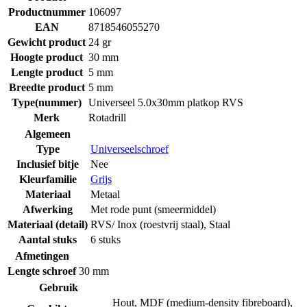
Productnummer
106097
EAN
8718546055270
Gewicht product
24 gr
Hoogte product
30 mm
Lengte product
5 mm
Breedte product
5 mm
Type(nummer)
Universeel 5.0x30mm platkop RVS
Merk
Rotadrill
Algemeen
Type
Universeelschroef
Inclusief bitje
Nee
Kleurfamilie
Grijs
Materiaal
Metaal
Afwerking
Met rode punt (smeermiddel)
Materiaal (detail)
RVS/ Inox (roestvrij staal)
,
Staal
Aantal stuks
6 stuks
Afmetingen
Lengte schroef
30 mm
Gebruik
Hout
,
MDF (medium-density fibreboard)
,