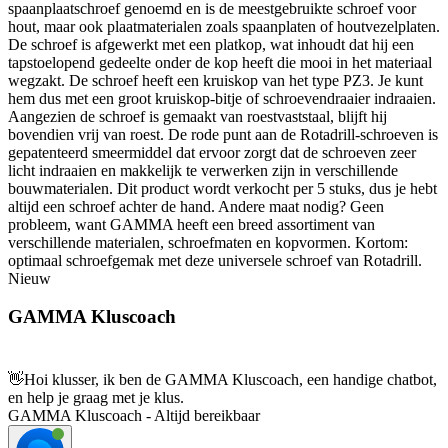
spaanplaatschroef genoemd en is de meestgebruikte schroef voor
hout, maar ook plaatmaterialen zoals spaanplaten of houtvezelplaten.
De schroef is afgewerkt met een platkop, wat inhoudt dat hij een
tapstoelopend gedeelte onder de kop heeft die mooi in het materiaal
wegzakt. De schroef heeft een kruiskop van het type PZ3. Je kunt
hem dus met een groot kruiskop-bitje of schroevendraaier indraaien.
Aangezien de schroef is gemaakt van roestvaststaal, blijft hij
bovendien vrij van roest. De rode punt aan de Rotadrill-schroeven is
gepatenteerd smeermiddel dat ervoor zorgt dat de schroeven zeer
licht indraaien en makkelijk te verwerken zijn in verschillende
bouwmaterialen. Dit product wordt verkocht per 5 stuks, dus je hebt
altijd een schroef achter de hand. Andere maat nodig? Geen
probleem, want GAMMA heeft een breed assortiment van
verschillende materialen, schroefmaten en kopvormen. Kortom:
optimaal schroefgemak met deze universele schroef van Rotadrill.
Nieuw
GAMMA Kluscoach
👋
Hoi klusser, ik ben de GAMMA Kluscoach, een handige chatbot,
en help je graag met je klus.
GAMMA Kluscoach - Altijd bereikbaar