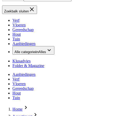
Zoekbalk sluiten
Verf
Vloeren
Gereedschap
Hout
Tuin
Aanbiedingen
Alle categorieën
Alles
Klusadvies
Folder & Magazine
Aanbiedingen
Verf
Vloeren
Gereedschap
Hout
Tuin
Home