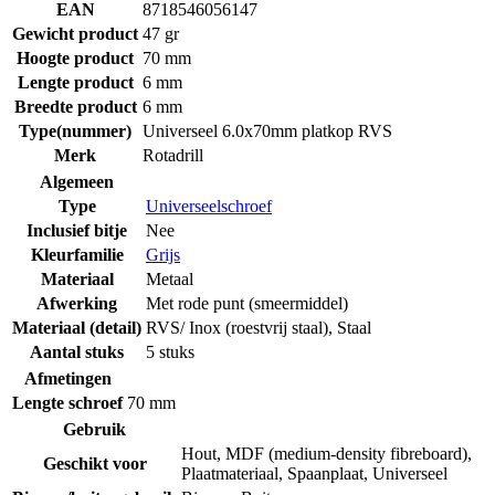
EAN
8718546056147
Gewicht product
47 gr
Hoogte product
70 mm
Lengte product
6 mm
Breedte product
6 mm
Type(nummer)
Universeel 6.0x70mm platkop RVS
Merk
Rotadrill
Algemeen
Type
Universeelschroef
Inclusief bitje
Nee
Kleurfamilie
Grijs
Materiaal
Metaal
Afwerking
Met rode punt (smeermiddel)
Materiaal (detail)
RVS/ Inox (roestvrij staal)
,
Staal
Aantal stuks
5 stuks
Afmetingen
Lengte schroef
70 mm
Gebruik
Hout
,
MDF (medium-density fibreboard)
,
Geschikt voor
Plaatmateriaal
,
Spaanplaat
,
Universeel