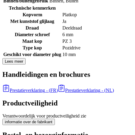
Binnen/buitengebruik
Binnen
,
Buiten
Technische kenmerken
Kopvorm
Platkop
Met kunststof glijlaag
Ja
Draad
Deeldraad
Diameter schroef
6 mm
Maat kop
PZ 3
Type kop
Pozidrive
Geschikt voor diameter plug
10 mm
Lees meer
Handleidingen en brochures
Prestatieverklaring
- (
FR
)
Prestatieverklaring
- (
NL
)
Productveiligheid
Verantwoordelijk voor productveiligheid zie
informatie over de fabrikant
Bestel- en bezorginformatie