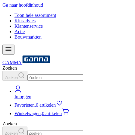
Ga naar hoofdinhoud
Toon hele assortiment
Klusadvies
Klantenservice
Actie
Bouwmarkten
GAMMA
Zoeken
Zoeken
Inloggen
Favorieten
,
0 artikelen
Winkelwagen
,
0 artikelen
Zoeken
Zoeken