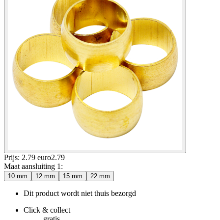
Prijs: 2.79 euro
2
.
79
Maat aansluiting 1
:
10 mm
12 mm
15 mm
22 mm
Dit product wordt niet thuis bezorgd
Click & collect
gratis