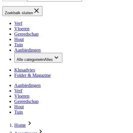
Zoekbalk sluiten
Verf
Vloeren
Gereedschap
Hout
Tuin
Aanbiedingen
Alle categorieën
Alles
Klusadvies
Folder & Magazine
Aanbiedingen
Verf
Vloeren
Gereedschap
Hout
Tuin
Home