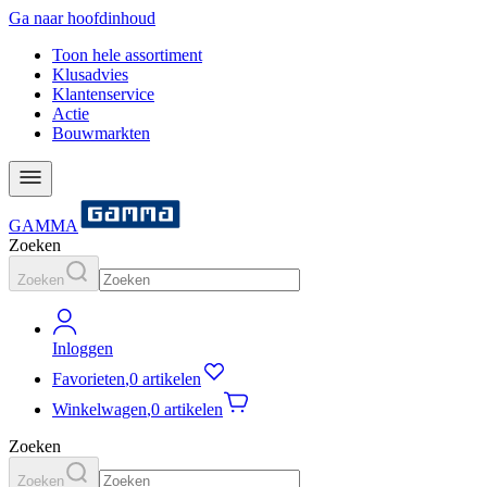
Ga naar hoofdinhoud
Toon hele assortiment
Klusadvies
Klantenservice
Actie
Bouwmarkten
GAMMA
Zoeken
Zoeken
Inloggen
Favorieten
,
0 artikelen
Winkelwagen
,
0 artikelen
Zoeken
Zoeken