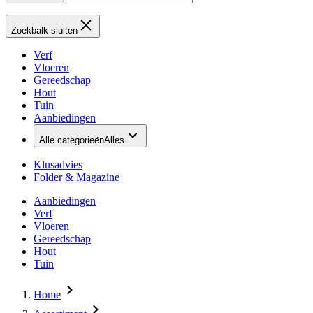
Zoekbalk sluiten
Verf
Vloeren
Gereedschap
Hout
Tuin
Aanbiedingen
Alle categorieën
Alles
Klusadvies
Folder & Magazine
Aanbiedingen
Verf
Vloeren
Gereedschap
Hout
Tuin
Home