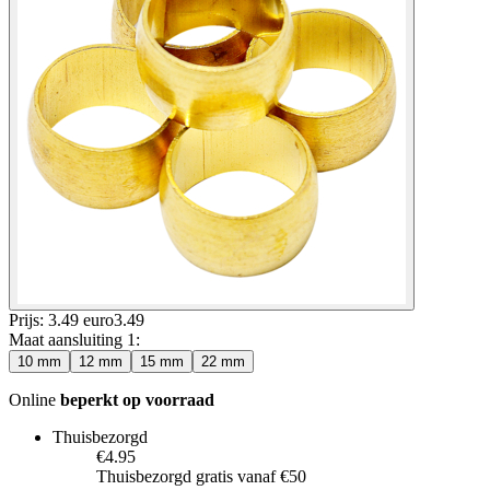
Prijs: 3.49 euro
3
.
49
Maat aansluiting 1
:
10 mm
12 mm
15 mm
22 mm
Online
beperkt op voorraad
Thuisbezorgd
€4.95
Thuisbezorgd gratis vanaf €50