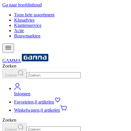
Ga naar hoofdinhoud
Toon hele assortiment
Klusadvies
Klantenservice
Actie
Bouwmarkten
GAMMA
Zoeken
Zoeken
Inloggen
Favorieten
,
0 artikelen
Winkelwagen
,
0 artikelen
Zoeken
Zoeken