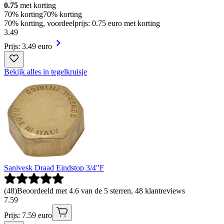
0.75
met korting
70% korting
70% korting
70% korting, voordeelprijs: 0.75 euro met korting
3
.
49
Prijs: 3.49 euro
Bekijk alles in tegelkruisje
Sanivesk Draad Eindstop 3/4"F
(
48
)
Beoordeeld met 4.6 van de 5 sterren, 48 klantreviews
7
.
59
Prijs: 7.59 euro