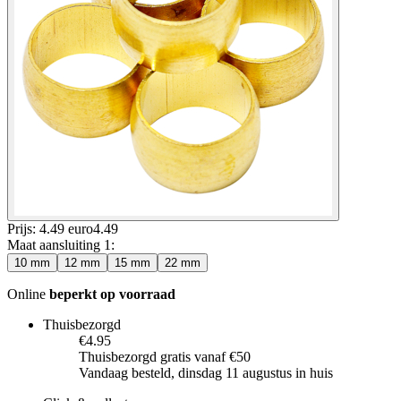
Prijs: 4.49 euro
4
.
49
Maat aansluiting 1
:
10 mm
12 mm
15 mm
22 mm
Online
beperkt op voorraad
Thuisbezorgd
€4.95
Thuisbezorgd gratis vanaf €50
Vandaag besteld, dinsdag 11 augustus in huis