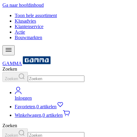
Ga naar hoofdinhoud
Toon hele assortiment
Klusadvies
Klantenservice
Actie
Bouwmarkten
GAMMA
Zoeken
Zoeken
Inloggen
Favorieten
,
0 artikelen
Winkelwagen
,
0 artikelen
Zoeken
Zoeken