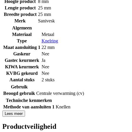
Hoogte product
8 mm
Lengte product
25 mm
Breedte product
25 mm
Merk
Sanivesk
Algemeen
Materiaal
Metaal
Type
Knelring
Maat aansluiting 1
22 mm
Gaskeur
Nee
Gastec keurmerk
Ja
KIWA keurmerk
Nee
KVBG gekeurd
Nee
Aantal stuks
2 stuks
Gebruik
Beoogd gebruik
Centrale verwarming (cv)
Technische kenmerken
Methode van aansluiten 1
Knellen
Lees meer
Productveiligheid