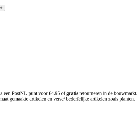
nt
 via een PostNL-punt voor €4.95 of
gratis
retourneren in de bouwmarkt.
aat gemaakte artikelen en verse/ bederfelijke artikelen zoals planten.