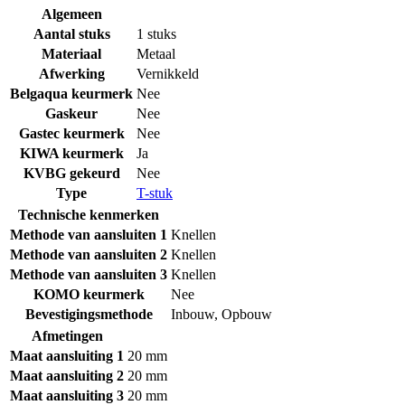
Algemeen
Aantal stuks
1 stuks
Materiaal
Metaal
Afwerking
Vernikkeld
Belgaqua keurmerk
Nee
Gaskeur
Nee
Gastec keurmerk
Nee
KIWA keurmerk
Ja
KVBG gekeurd
Nee
Type
T-stuk
Technische kenmerken
Methode van aansluiten 1
Knellen
Methode van aansluiten 2
Knellen
Methode van aansluiten 3
Knellen
KOMO keurmerk
Nee
Bevestigingsmethode
Inbouw
,
Opbouw
Afmetingen
Maat aansluiting 1
20 mm
Maat aansluiting 2
20 mm
Maat aansluiting 3
20 mm