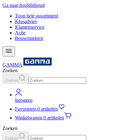
Ga naar hoofdinhoud
Toon hele assortiment
Klusadvies
Klantenservice
Actie
Bouwmarkten
GAMMA
Zoeken
Zoeken
Inloggen
Favorieten
,
0 artikelen
Winkelwagen
,
0 artikelen
Zoeken
Zoeken