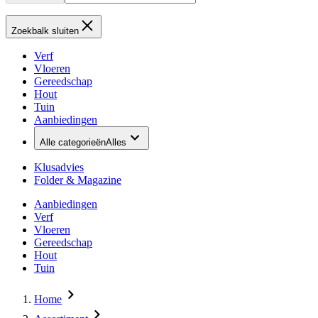
Zoekbalk sluiten
Verf
Vloeren
Gereedschap
Hout
Tuin
Aanbiedingen
Alle categorieën
Alles
Klusadvies
Folder & Magazine
Aanbiedingen
Verf
Vloeren
Gereedschap
Hout
Tuin
Home