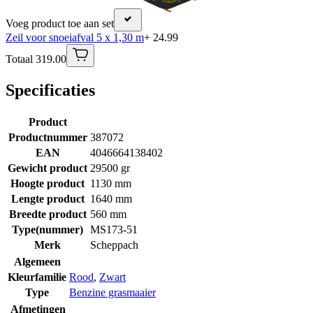
Voeg product toe aan set
Zeil voor snoeiafval 5 x 1,30 m
+ 24.99
Totaal 319.00
Specificaties
Product
Productnummer
387072
EAN
4046664138402
Gewicht product
29500 gr
Hoogte product
1130 mm
Lengte product
1640 mm
Breedte product
560 mm
Type(nummer)
MS173-51
Merk
Scheppach
Algemeen
Kleurfamilie
Rood
,
Zwart
Type
Benzine grasmaaier
Afmetingen