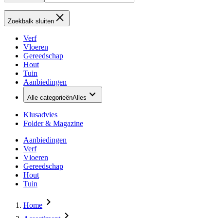
Zoekbalk sluiten
Verf
Vloeren
Gereedschap
Hout
Tuin
Aanbiedingen
Alle categorieën
Alles
Klusadvies
Folder & Magazine
Aanbiedingen
Verf
Vloeren
Gereedschap
Hout
Tuin
Home