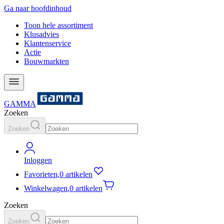
Ga naar hoofdinhoud
Toon hele assortiment
Klusadvies
Klantenservice
Actie
Bouwmarkten
GAMMA
Zoeken
Zoeken
Inloggen
Favorieten
,
0 artikelen
Winkelwagen
,
0 artikelen
Zoeken
Zoeken