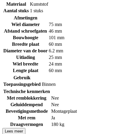
Materiaal
Kunststof
Aantal stuks
1 stuks
Afmetingen
Wiel diameter
75 mm
Afstand schroefgaten
46 mm
Bouwhoogte
101 mm
Breedte plaat
60 mm
Diameter van de boor
6.2 mm
Uitlading
25 mm
Wiel breedte
24 mm
Lengte plaat
60 mm
Gebruik
Toepassingsgebied
Binnen
Technische kenmerken
Met remblokkering
Nee
Geluiddempend
Nee
Bevestigingsmethode
Montageplaat
Met rem
Ja
Draagvermogen
180 kg
Lees meer