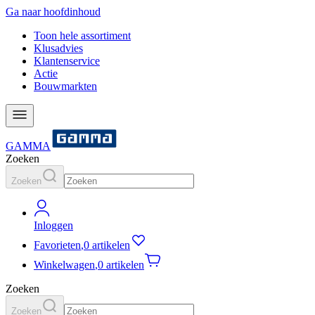
Ga naar hoofdinhoud
Toon hele assortiment
Klusadvies
Klantenservice
Actie
Bouwmarkten
GAMMA
Zoeken
Zoeken
Inloggen
Favorieten
,
0 artikelen
Winkelwagen
,
0 artikelen
Zoeken
Zoeken