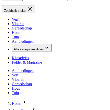
Zoekbalk sluiten
Verf
Vloeren
Gereedschap
Hout
Tuin
Aanbiedingen
Alle categorieën
Alles
Klusadvies
Folder & Magazine
Aanbiedingen
Verf
Vloeren
Gereedschap
Hout
Tuin
Home