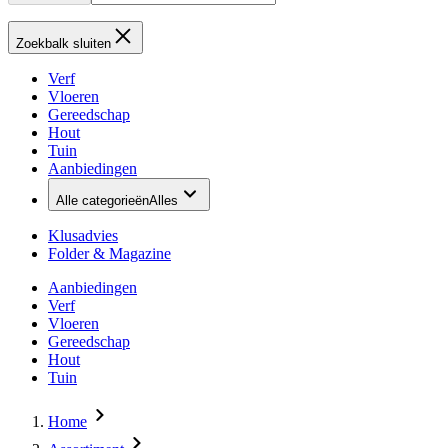
Zoekbalk sluiten
Verf
Vloeren
Gereedschap
Hout
Tuin
Aanbiedingen
Alle categorieën
Alles
Klusadvies
Folder & Magazine
Aanbiedingen
Verf
Vloeren
Gereedschap
Hout
Tuin
Home