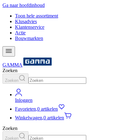
Ga naar hoofdinhoud
Toon hele assortiment
Klusadvies
Klantenservice
Actie
Bouwmarkten
GAMMA
Zoeken
Zoeken
Inloggen
Favorieten
,
0 artikelen
Winkelwagen
,
0 artikelen
Zoeken
Zoeken