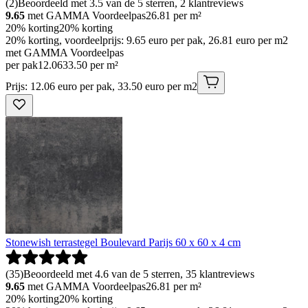
(
2
)
Beoordeeld met 3.5 van de 5 sterren, 2 klantreviews
9.65
met GAMMA Voordeelpas
26.81
per m²
20% korting
20% korting
20% korting, voordeelprijs: 9.65 euro per pak, 26.81 euro per m2
met GAMMA Voordeelpas
per pak
12
.
06
33.50 per m²
Prijs: 12.06 euro per pak, 33.50 euro per m2
Stonewish terrastegel Boulevard Parijs 60 x 60 x 4 cm
(
35
)
Beoordeeld met 4.6 van de 5 sterren, 35 klantreviews
9.65
met GAMMA Voordeelpas
26.81
per m²
20% korting
20% korting