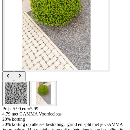
Prijs: 5.99 euro
5
.
99
4.79
met GAMMA Voordeelpas
20% korting
20% korting op alle sierbestrating, -grind en split met je GAMMA
Voordeelpas, M.u.v. bigbags en grijze betontegels, op bestelling in