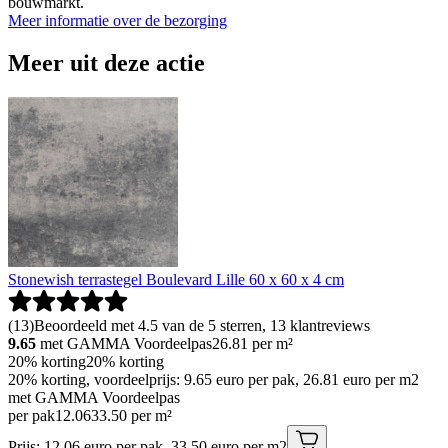
bouwmarkt.
Meer informatie over de bezorging
Meer uit deze actie
Stonewish terrastegel Boulevard Lille 60 x 60 x 4 cm
(
13
)
Beoordeeld met 4.5 van de 5 sterren, 13 klantreviews
9.65
met GAMMA Voordeelpas
26.81
per m²
20% korting
20% korting
20% korting, voordeelprijs: 9.65 euro per pak, 26.81 euro per m2
met GAMMA Voordeelpas
per pak
12
.
06
33.50 per m²
Prijs: 12.06 euro per pak, 33.50 euro per m2