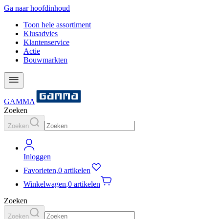
Ga naar hoofdinhoud
Toon hele assortiment
Klusadvies
Klantenservice
Actie
Bouwmarkten
GAMMA
Zoeken
Zoeken
Inloggen
Favorieten
,
0 artikelen
Winkelwagen
,
0 artikelen
Zoeken
Zoeken