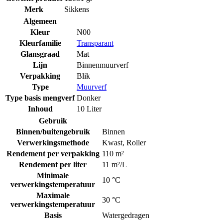
Merk
Sikkens
Algemeen
Kleur
N00
Kleurfamilie
Transparant
Glansgraad
Mat
Lijn
Binnenmuurverf
Verpakking
Blik
Type
Muurverf
Type basis mengverf
Donker
Inhoud
10 Liter
Gebruik
Binnen/buitengebruik
Binnen
Verwerkingsmethode
Kwast
,
Roller
Rendement per verpakking
110 m²
Rendement per liter
11 m²/L
Minimale
10 °C
verwerkingstemperatuur
Maximale
30 °C
verwerkingstemperatuur
Basis
Watergedragen