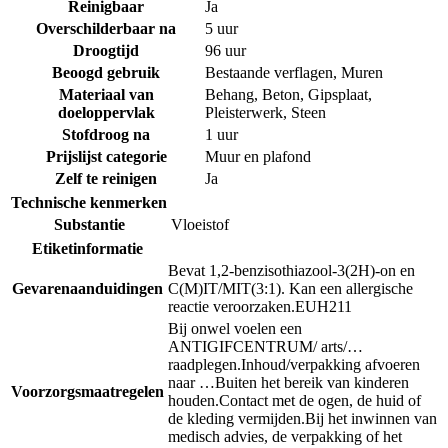
Reinigbaar
Ja
Overschilderbaar na
5 uur
Droogtijd
96 uur
Beoogd gebruik
Bestaande verflagen
,
Muren
Materiaal van
Behang
,
Beton
,
Gipsplaat
,
doeloppervlak
Pleisterwerk
,
Steen
Stofdroog na
1 uur
Prijslijst categorie
Muur en plafond
Zelf te reinigen
Ja
Technische kenmerken
Substantie
Vloeistof
Etiketinformatie
Bevat 1,2-benzisothiazool-3(2H)-on en
Gevarenaanduidingen
C(M)IT/MIT(3:1). Kan een allergische
reactie veroorzaken.
EUH211
Bij onwel voelen een
ANTIGIFCENTRUM/ arts/…
raadplegen.
Inhoud/verpakking afvoeren
naar …
Buiten het bereik van kinderen
Voorzorgsmaatregelen
houden.
Contact met de ogen, de huid of
de kleding vermijden.
Bij het inwinnen van
medisch advies, de verpakking of het