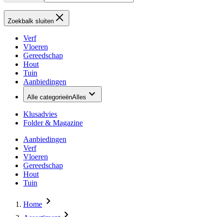
Zoekbalk sluiten
Verf
Vloeren
Gereedschap
Hout
Tuin
Aanbiedingen
Alle categorieën
Alles
Klusadvies
Folder & Magazine
Aanbiedingen
Verf
Vloeren
Gereedschap
Hout
Tuin
Home