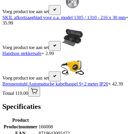
Voeg product toe aan set
SKIL afkortzaagblad voor o.a. model 1305 / 1310 - 216 x 30 mm
+
35.99
Voeg product toe aan set
Handson stekkersafe
+ 2.99
Voeg product toe aan set
Brennenstuhl Automatische kabelhaspel 9+2 meter IP20
+ 42.39
Totaal 119.00
Specificaties
Product
Productnummer
166008
EAN
8719643005472