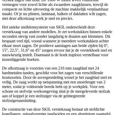
vermogen voor zowel lichte als zwaardere zaagklussen, terwijl de
compacte en lichte uitvoering de machine makkelijk verplaatsbaar
maakt. Of je nu plinten, laminaat, balken of daklatten wilt zagen,
met deze afkortzaag werk je snel en precies.
Het unieke snelklemsysteem van SKIL onderscheidt deze
verstekzaag van andere modellen. Je zet werkstukken binnen enkele
seconden stevig vast zonder langdurig te draaien aan klemmen. Dit
bespaart veel tijd, vooral wanneer je meerdere werkstukken achter
elkaar moet zagen. De positieve aanslagen aan beide zijden bij 0°,
15°, 22,5°, 31,6° en 45° zorgen ervoor dat je de verstekhoek snel en
nauwkeurig instelt. Daarnaast is de hoek traploos verstelbaar voor
tussenliggende hoeken.
De afkortzaag is voorzien van een 216 mm zaagblad met 24
hardmetalen tanden, geschikt voor het zagen van verschillende
houtsoorten. Door de asvergrendeling wissel je het zaagblad snel en
veilig. De zaag werkt op netspanning met een snoerlengte van 2
meter, zodat je voldoende bereik hebt op je werkplek. Voor een
schone en stofvrije werkomgeving sluit je de meegeleverde stofzak
aan of koppel je een stofzuiger via de geïntegreerde
stofzuigeraansluiting.
De constructie van deze SKIL verstekzaag bestaat uit stofdichte
kogellagers, spiraalvormige tandwielen en een aluminium zaagtafel.