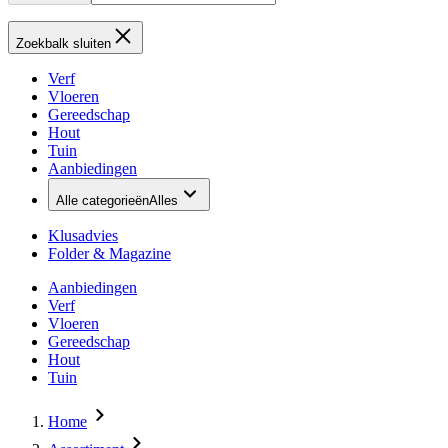
Zoekbalk sluiten
Verf
Vloeren
Gereedschap
Hout
Tuin
Aanbiedingen
Alle categorieën
Alles
Klusadvies
Folder & Magazine
Aanbiedingen
Verf
Vloeren
Gereedschap
Hout
Tuin
Home