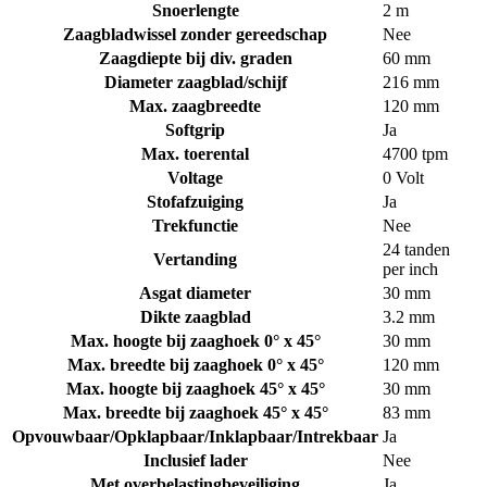
Snoerlengte
2 m
Zaagbladwissel zonder gereedschap
Nee
Zaagdiepte bij div. graden
60 mm
Diameter zaagblad/schijf
216 mm
Max. zaagbreedte
120 mm
Softgrip
Ja
Max. toerental
4700 tpm
Voltage
0 Volt
Stofafzuiging
Ja
Trekfunctie
Nee
24 tanden
Vertanding
per inch
Asgat diameter
30 mm
Dikte zaagblad
3.2 mm
Max. hoogte bij zaaghoek 0° x 45°
30 mm
Max. breedte bij zaaghoek 0° x 45°
120 mm
Max. hoogte bij zaaghoek 45° x 45°
30 mm
Max. breedte bij zaaghoek 45° x 45°
83 mm
Opvouwbaar/Opklapbaar/Inklapbaar/Intrekbaar
Ja
Inclusief lader
Nee
Met overbelastingbeveiliging
Ja