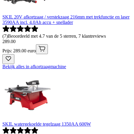
SKIL 20V afkortzaag / verstekzaag 216mm met trekfunctie en laser
3590AA incl. 4.0Ah accu + snellader
(
7
)
Beoordeeld met 4.7 van de 5 sterren, 7 klantreviews
289
.
00
Prijs: 289.00 euro
Bekijk alles in afkortzaagmachine
SKIL watergekoelde tegelzaag 1350AA 600W