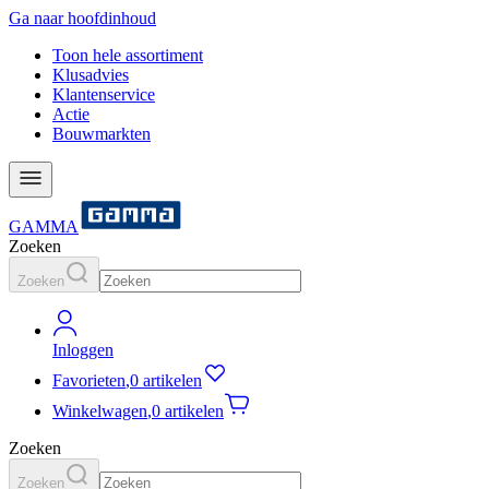
Ga naar hoofdinhoud
Toon hele assortiment
Klusadvies
Klantenservice
Actie
Bouwmarkten
GAMMA
Zoeken
Zoeken
Inloggen
Favorieten
,
0 artikelen
Winkelwagen
,
0 artikelen
Zoeken
Zoeken