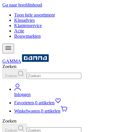
Ga naar hoofdinhoud
Toon hele assortiment
Klusadvies
Klantenservice
Actie
Bouwmarkten
GAMMA
Zoeken
Zoeken
Inloggen
Favorieten
,
0 artikelen
Winkelwagen
,
0 artikelen
Zoeken
Zoeken