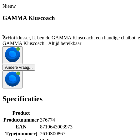
Nieuw
GAMMA Kluscoach
👋
Hoi klusser, ik ben de GAMMA Kluscoach, een handige chatbot, en 
GAMMA Kluscoach - Altijd bereikbaar
Andere vraag...
Specificaties
Product
Productnummer
376774
EAN
8719643003973
Type(nummer)
2610S00867