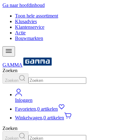
Ga naar hoofdinhoud
Toon hele assortiment
Klusadvies
Klantenservice
Actie
Bouwmarkten
GAMMA
Zoeken
Zoeken
Inloggen
Favorieten
,
0 artikelen
Winkelwagen
,
0 artikelen
Zoeken
Zoeken