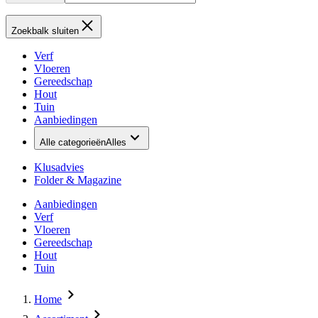
Zoekbalk sluiten
Verf
Vloeren
Gereedschap
Hout
Tuin
Aanbiedingen
Alle categorieën
Alles
Klusadvies
Folder & Magazine
Aanbiedingen
Verf
Vloeren
Gereedschap
Hout
Tuin
Home