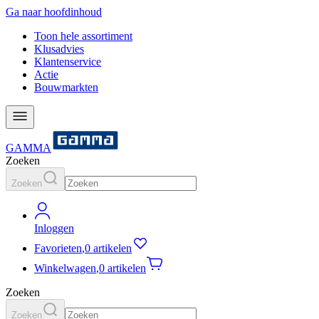
Ga naar hoofdinhoud
Toon hele assortiment
Klusadvies
Klantenservice
Actie
Bouwmarkten
GAMMA
Zoeken
Zoeken
Inloggen
Favorieten
,
0 artikelen
Winkelwagen
,
0 artikelen
Zoeken
Zoeken