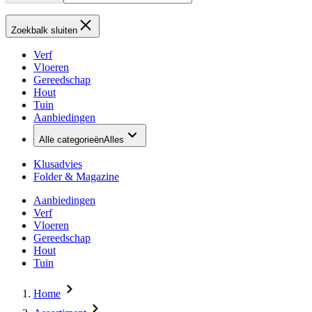
Zoekbalk sluiten
Verf
Vloeren
Gereedschap
Hout
Tuin
Aanbiedingen
Alle categorieën
Alles
Klusadvies
Folder & Magazine
Aanbiedingen
Verf
Vloeren
Gereedschap
Hout
Tuin
Home