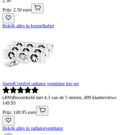
2
.
50
Prijs: 2.50 euro
Bekijk alles in koppelkabel
SpeedComfort radiator ventilator trio set
(
499
)
Beoordeeld met 4.3 van de 5 sterren, 499 klantreviews
149
.
95
Prijs: 149.95 euro
Bekijk alles in radiatorventilator