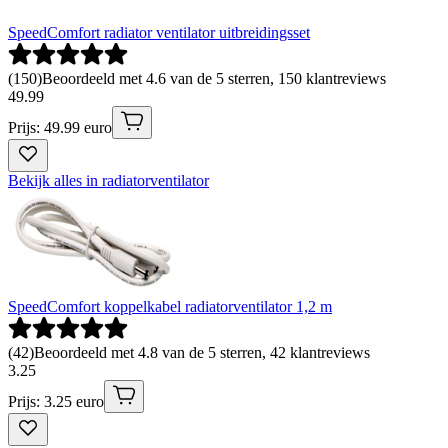
SpeedComfort radiator ventilator uitbreidingsset
(
150
)
Beoordeeld met 4.6 van de 5 sterren, 150 klantreviews
49
.
99
Prijs: 49.99 euro
Bekijk alles in radiatorventilator
SpeedComfort koppelkabel radiatorventilator 1,2 m
(
42
)
Beoordeeld met 4.8 van de 5 sterren, 42 klantreviews
3
.
25
Prijs: 3.25 euro