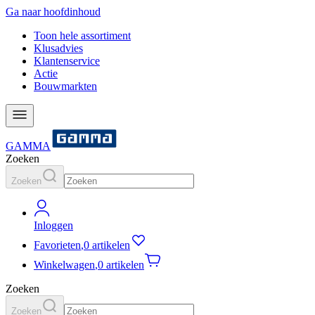
Ga naar hoofdinhoud
Toon hele assortiment
Klusadvies
Klantenservice
Actie
Bouwmarkten
GAMMA
Zoeken
Zoeken
Inloggen
Favorieten
,
0 artikelen
Winkelwagen
,
0 artikelen
Zoeken
Zoeken