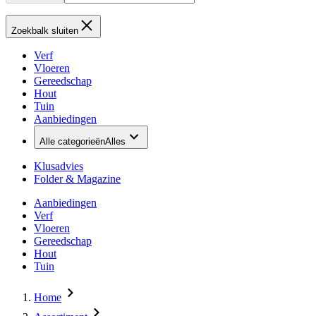
Zoekbalk sluiten
Verf
Vloeren
Gereedschap
Hout
Tuin
Aanbiedingen
Alle categorieën
Alles
Klusadvies
Folder & Magazine
Aanbiedingen
Verf
Vloeren
Gereedschap
Hout
Tuin
Home