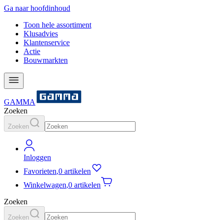
Ga naar hoofdinhoud
Toon hele assortiment
Klusadvies
Klantenservice
Actie
Bouwmarkten
GAMMA
Zoeken
Zoeken
Inloggen
Favorieten
,
0 artikelen
Winkelwagen
,
0 artikelen
Zoeken
Zoeken