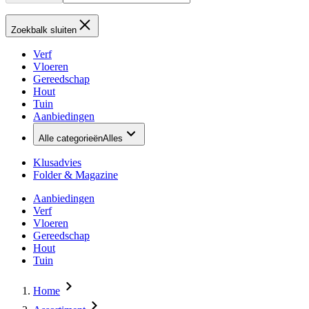
Zoekbalk sluiten
Verf
Vloeren
Gereedschap
Hout
Tuin
Aanbiedingen
Alle categorieën
Alles
Klusadvies
Folder & Magazine
Aanbiedingen
Verf
Vloeren
Gereedschap
Hout
Tuin
Home