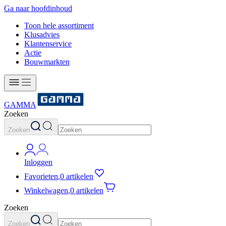
Ga naar hoofdinhoud
Toon hele assortiment
Klusadvies
Klantenservice
Actie
Bouwmarkten
GAMMA
Zoeken
Zoeken
Inloggen
Favorieten
,
0 artikelen
Winkelwagen
,
0 artikelen
Zoeken
Zoeken