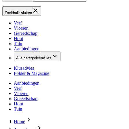
Zoekbalk sluiten
Verf
Vloeren
Gereedschap
Hout
Tuin
Aanbiedingen
Alle categorieën
Alles
Klusadvies
Folder & Magazine
Aanbiedingen
Verf
Vloeren
Gereedschap
Hout
Tuin
Home