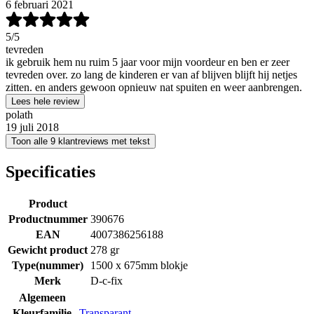
6 februari 2021
5
/5
tevreden
ik gebruik hem nu ruim 5 jaar voor mijn voordeur en ben er zeer
tevreden over. zo lang de kinderen er van af blijven blijft hij netjes
zitten. en anders gewoon opnieuw nat spuiten en weer aanbrengen.
Lees hele review
polath
19 juli 2018
Toon alle 9 klantreviews met tekst
Specificaties
Product
Productnummer
390676
EAN
4007386256188
Gewicht product
278 gr
Type(nummer)
1500 x 675mm blokje
Merk
D-c-fix
Algemeen
Kleurfamilie
Transparant