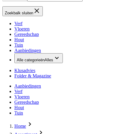
Zoekbalk sluiten
Verf
Vloeren
Gereedschap
Hout
Tuin
Aanbiedingen
Alle categorieën
Alles
Klusadvies
Folder & Magazine
Aanbiedingen
Verf
Vloeren
Gereedschap
Hout
Tuin
Home