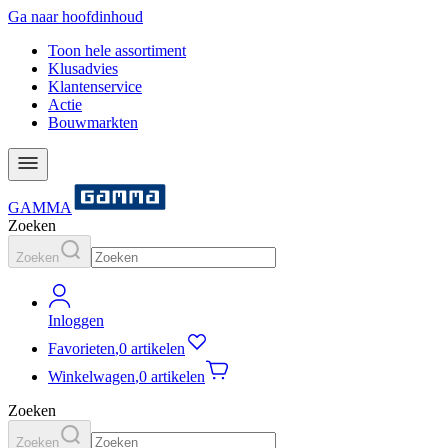
Ga naar hoofdinhoud
Toon hele assortiment
Klusadvies
Klantenservice
Actie
Bouwmarkten
GAMMA
Zoeken
Zoeken
Inloggen
Favorieten
,
0 artikelen
Winkelwagen
,
0 artikelen
Zoeken
Zoeken