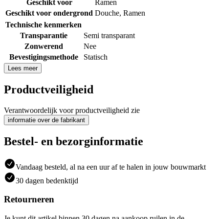
Geschikt voor
Ramen
Geschikt voor ondergrond
Douche
,
Ramen
Technische kenmerken
Transparantie
Semi transparant
Zonwerend
Nee
Bevestigingsmethode
Statisch
Lees meer
Productveiligheid
Verantwoordelijk voor productveiligheid zie
informatie over de fabrikant
Bestel- en bezorginformatie
Vandaag besteld, al na een uur af te halen in jouw bouwmarkt
30 dagen bedenktijd
Retourneren
Je kunt dit artikel binnen 30 dagen na aankoop ruilen in de