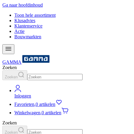
Ga naar hoofdinhoud
Toon hele assortiment
Klusadvies
Klantenservice
Actie
Bouwmarkten
GAMMA
Zoeken
Zoeken
Inloggen
Favorieten
,
0 artikelen
Winkelwagen
,
0 artikelen
Zoeken
Zoeken