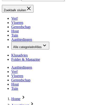
Zoekbalk sluiten
Verf
Vloeren
Gereedschap
Hout
Tuin
Aanbiedingen
Alle categorieën
Alles
Klusadvies
Folder & Magazine
Aanbiedingen
Verf
Vloeren
Gereedschap
Hout
Tuin
Home