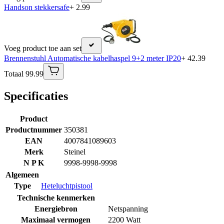
Handson stekkersafe
+ 2.99
Voeg product toe aan set
Brennenstuhl Automatische kabelhaspel 9+2 meter IP20
+ 42.39
Totaal 99.99
Specificaties
Product
Productnummer
350381
EAN
4007841089603
Merk
Steinel
N P K
9998-9998-9998
Algemeen
Type
Heteluchtpistool
Technische kenmerken
Energiebron
Netspanning
Maximaal vermogen
2200 Watt