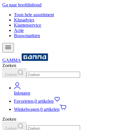
Ga naar hoofdinhoud
Toon hele assortiment
Klusadvies
Klantenservice
Actie
Bouwmarkten
GAMMA
Zoeken
Zoeken
Inloggen
Favorieten
,
0 artikelen
Winkelwagen
,
0 artikelen
Zoeken
Zoeken