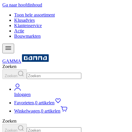
Ga naar hoofdinhoud
Toon hele assortiment
Klusadvies
Klantenservice
Actie
Bouwmarkten
GAMMA
Zoeken
Zoeken
Inloggen
Favorieten
,
0 artikelen
Winkelwagen
,
0 artikelen
Zoeken
Zoeken