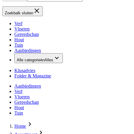
Zoekbalk sluiten
Verf
Vloeren
Gereedschap
Hout
Tuin
Aanbiedingen
Alle categorieën
Alles
Klusadvies
Folder & Magazine
Aanbiedingen
Verf
Vloeren
Gereedschap
Hout
Tuin
Home