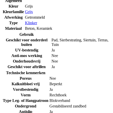
Algemeen
Kleur
Grijs
Kleurfamilie
Grijs
Afwerking
Getrommeld
Type
Klinker
Materiaal
Beton
,
Keramiek
Gebruik
Geschikt voor onderdeel
Pad
,
Sierbestrating
,
Siertuin
,
Terras
,
buiten
Tuin
UV-bestendig
Ja
Anti-mos werking
Nee
Onderhoudsvrij
Nee
Geschikt voor aftrillen
Ja
Technische kenmerken
Poreus
Nee
Kalkuitbloei vrij
Beperkt
Vorstbestendig
Ja
Vorm
Rechthoek
Type Leg- of Hangpatroon
Blokverband
Ondergrond
Gestabiliseerd zandbed
Antislip
Ja