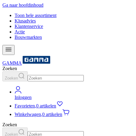
Ga naar hoofdinhoud
Toon hele assortiment
Klusadvies
Klantenservice
Actie
Bouwmarkten
GAMMA
Zoeken
Zoeken
Inloggen
Favorieten
,
0 artikelen
Winkelwagen
,
0 artikelen
Zoeken
Zoeken