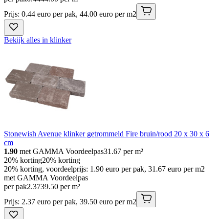
Prijs: 0.44 euro per pak, 44.00 euro per m2
Bekijk alles in klinker
Stonewish Avenue klinker getrommeld Fire bruin/rood 20 x 30 x 6
cm
1.90
met GAMMA Voordeelpas
31.67
per m²
20% korting
20% korting
20% korting, voordeelprijs: 1.90 euro per pak, 31.67 euro per m2
met GAMMA Voordeelpas
per pak
2
.
37
39.50 per m²
Prijs: 2.37 euro per pak, 39.50 euro per m2