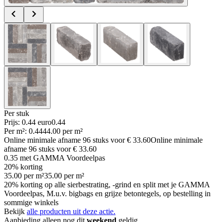
Per
stuk
Prijs: 0.44 euro
0
.
44
Per
m²
:
0.44
44.00
per
m²
Online minimale afname
96
stuks voor
€ 33.60
Online minimale
afname
96
stuks voor
€ 33.60
0.35
met GAMMA Voordeelpas
20% korting
35.00
per
m²
35.00
per
m²
20% korting op alle sierbestrating, -grind en split met je GAMMA
Voordeelpas, M.u.v. bigbags en grijze betontegels, op bestelling in
sommige winkels
Bekijk
alle producten uit deze actie.
Aanbieding alleen nog dit
weekend
geldig