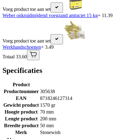
Voeg product toe aan set
Weber onkruidmijdend voegzand antraciet 15 kg
+ 11.39
Voeg product toe aan set
Werkhandschoenen
+ 3.49
Totaal 33.60
Specificaties
Product
Productnummer
305638
EAN
8718246127314
Gewicht product
1570 gr
Hoogte product
70 mm
Lengte product
200 mm
Breedte product
50 mm
Merk
Stonewish