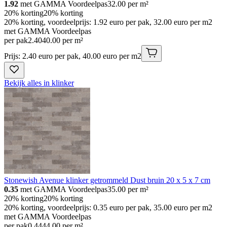
1.92
met GAMMA Voordeelpas
32.00
per m²
20% korting
20% korting
20% korting, voordeelprijs: 1.92 euro per pak, 32.00 euro per m2
met GAMMA Voordeelpas
per pak
2
.
40
40.00 per m²
Prijs: 2.40 euro per pak, 40.00 euro per m2
Bekijk alles in klinker
Stonewish Avenue klinker getrommeld Dust bruin 20 x 5 x 7 cm
0.35
met GAMMA Voordeelpas
35.00
per m²
20% korting
20% korting
20% korting, voordeelprijs: 0.35 euro per pak, 35.00 euro per m2
met GAMMA Voordeelpas
per pak
0
.
44
44.00 per m²