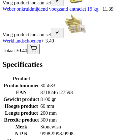
Voeg product toe aan set
Weber onkruidmijdend voegzand antraciet 15 kg
+ 11.39
Voeg product toe aan set
Werkhandschoenen
+ 3.49
Totaal 30.40
Specificaties
Product
Productnummer
305683
EAN
8718246127598
Gewicht product
8100 gr
Hoogte product
60 mm
Lengte product
200 mm
Breedte product
300 mm
Merk
Stonewish
N P K
9998-9998-9998