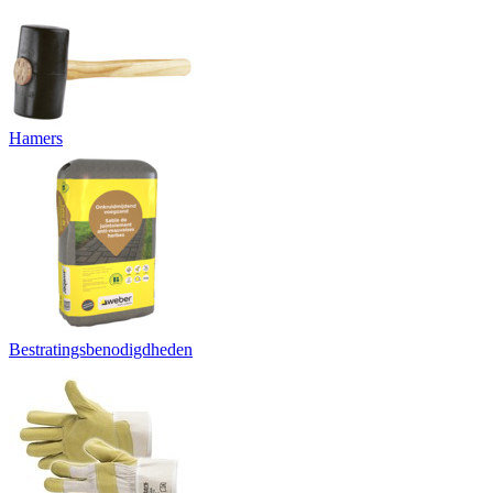
Hamers
Bestratingsbenodigdheden