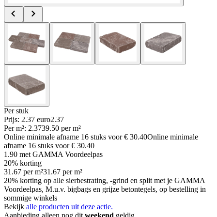
Per
stuk
Prijs: 2.37 euro
2
.
37
Per
m²
:
2.37
39.50
per
m²
Online minimale afname
16
stuks voor
€ 30.40
Online minimale
afname
16
stuks voor
€ 30.40
1.90
met GAMMA Voordeelpas
20% korting
31.67
per
m²
31.67
per
m²
20% korting op alle sierbestrating, -grind en split met je GAMMA
Voordeelpas, M.u.v. bigbags en grijze betontegels, op bestelling in
sommige winkels
Bekijk
alle producten uit deze actie.
Aanbieding alleen nog dit
weekend
geldig