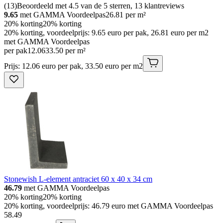
(
13
)
Beoordeeld met 4.5 van de 5 sterren, 13 klantreviews
9.65
met GAMMA Voordeelpas
26.81
per m²
20% korting
20% korting
20% korting, voordeelprijs: 9.65 euro per pak, 26.81 euro per m2
met GAMMA Voordeelpas
per pak
12
.
06
33.50 per m²
Prijs: 12.06 euro per pak, 33.50 euro per m2
Stonewish L-element antraciet 60 x 40 x 34 cm
46.79
met GAMMA Voordeelpas
20% korting
20% korting
20% korting, voordeelprijs: 46.79 euro met GAMMA Voordeelpas
58
.
49