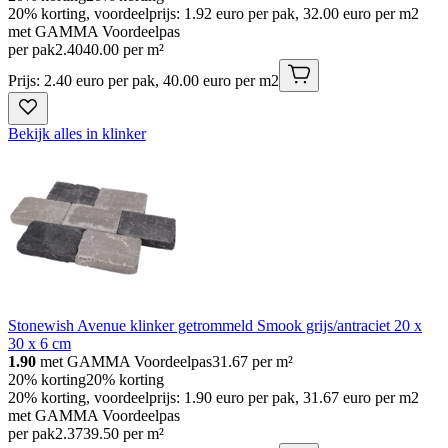
20% korting, voordeelprijs: 1.92 euro per pak, 32.00 euro per m2
met GAMMA Voordeelpas
per pak
2
.
40
40.00 per m²
Prijs: 2.40 euro per pak, 40.00 euro per m2
Bekijk alles in klinker
Stonewish Avenue klinker getrommeld Smook grijs/antraciet 20 x
30 x 6 cm
1.90
met GAMMA Voordeelpas
31.67
per m²
20% korting
20% korting
20% korting, voordeelprijs: 1.90 euro per pak, 31.67 euro per m2
met GAMMA Voordeelpas
per pak
2
.
37
39.50 per m²