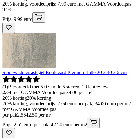
20% korting, voordeelprijs: 7.99 euro met GAMMA Voordeelpas
9
.
99
Prijs: 9.99 euro
Stonewish terrastegel Boulevard Premium Lille 20 x 30 x 6 cm
(
1
)
Beoordeeld met 5.0 van de 5 sterren, 1 klantreview
2.04
met GAMMA Voordeelpas
34.00
per m²
20% korting
20% korting
20% korting, voordeelprijs: 2.04 euro per pak, 34.00 euro per m2
met GAMMA Voordeelpas
per pak
2
.
55
42.50 per m²
Prijs: 2.55 euro per pak, 42.50 euro per m2