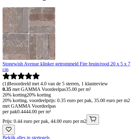
Stonewish Avenue klinker getrommeld Fire bruin/rood 20 x 5 x 7
cm
(
1
)
Beoordeeld met 4.0 van de 5 sterren, 1 klantreview
0.35
met GAMMA Voordeelpas
35.00
per m²
20% korting
20% korting
20% korting, voordeelprijs: 0.35 euro per pak, 35.00 euro per m2
met GAMMA Voordeelpas
per pak
0
.
44
44.00 per m²
Prijs: 0.44 euro per pak, 44.00 euro per m2
Bekijk alles in siertegels