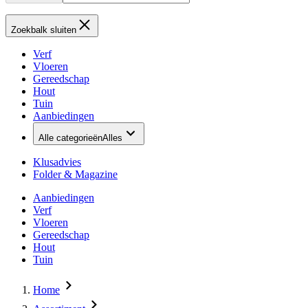
Zoekbalk sluiten
Verf
Vloeren
Gereedschap
Hout
Tuin
Aanbiedingen
Alle categorieën
Alles
Klusadvies
Folder & Magazine
Aanbiedingen
Verf
Vloeren
Gereedschap
Hout
Tuin
Home