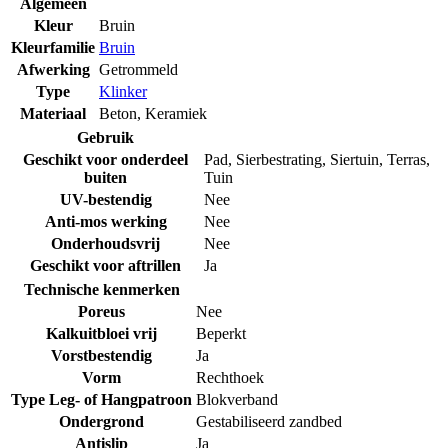
Algemeen
Kleur
Bruin
Kleurfamilie
Bruin
Afwerking
Getrommeld
Type
Klinker
Materiaal
Beton
,
Keramiek
Gebruik
Geschikt voor onderdeel
Pad
,
Sierbestrating
,
Siertuin
,
Terras
,
buiten
Tuin
UV-bestendig
Nee
Anti-mos werking
Nee
Onderhoudsvrij
Nee
Geschikt voor aftrillen
Ja
Technische kenmerken
Poreus
Nee
Kalkuitbloei vrij
Beperkt
Vorstbestendig
Ja
Vorm
Rechthoek
Type Leg- of Hangpatroon
Blokverband
Ondergrond
Gestabiliseerd zandbed
Antislip
Ja