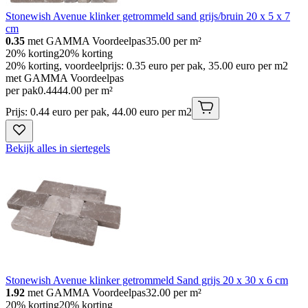
Stonewish Avenue klinker getrommeld sand grijs/bruin 20 x 5 x 7
cm
0.35
met GAMMA Voordeelpas
35.00
per m²
20% korting
20% korting
20% korting, voordeelprijs: 0.35 euro per pak, 35.00 euro per m2
met GAMMA Voordeelpas
per pak
0
.
44
44.00 per m²
Prijs: 0.44 euro per pak, 44.00 euro per m2
Bekijk alles in siertegels
Stonewish Avenue klinker getrommeld Sand grijs 20 x 30 x 6 cm
1.92
met GAMMA Voordeelpas
32.00
per m²
20% korting
20% korting