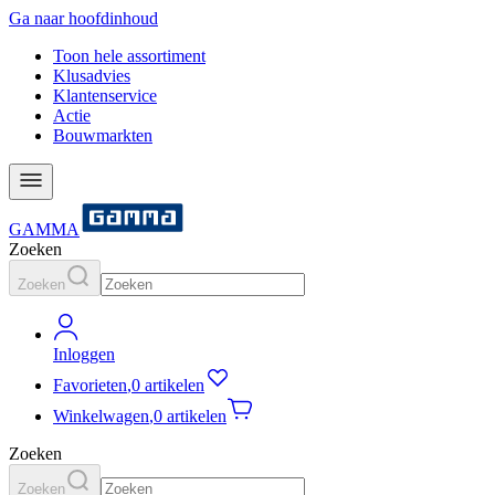
Ga naar hoofdinhoud
Toon hele assortiment
Klusadvies
Klantenservice
Actie
Bouwmarkten
GAMMA
Zoeken
Zoeken
Inloggen
Favorieten
,
0 artikelen
Winkelwagen
,
0 artikelen
Zoeken
Zoeken