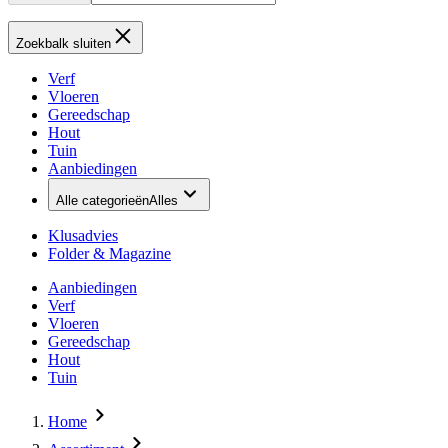
Zoekbalk sluiten
Verf
Vloeren
Gereedschap
Hout
Tuin
Aanbiedingen
Alle categorieën
Alles
Klusadvies
Folder & Magazine
Aanbiedingen
Verf
Vloeren
Gereedschap
Hout
Tuin
Home