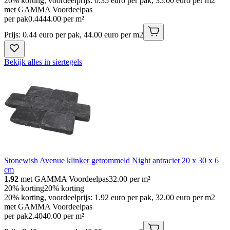
20% korting, voordeelprijs: 0.35 euro per pak, 35.00 euro per m2
met GAMMA Voordeelpas
per pak
0
.
44
44.00 per m²
Prijs: 0.44 euro per pak, 44.00 euro per m2
Bekijk alles in siertegels
Stonewish Avenue klinker getrommeld Night antraciet 20 x 30 x 6
cm
1.92
met GAMMA Voordeelpas
32.00
per m²
20% korting
20% korting
20% korting, voordeelprijs: 1.92 euro per pak, 32.00 euro per m2
met GAMMA Voordeelpas
per pak
2
.
40
40.00 per m²