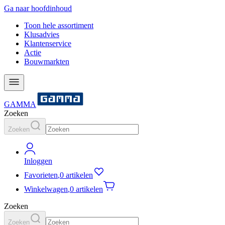
Ga naar hoofdinhoud
Toon hele assortiment
Klusadvies
Klantenservice
Actie
Bouwmarkten
GAMMA
Zoeken
Zoeken
Inloggen
Favorieten
,
0 artikelen
Winkelwagen
,
0 artikelen
Zoeken
Zoeken