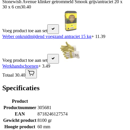
Stonewish Avenue klinker getrommeld Smook grijs/antraciet 20 x
30 x 6 cm
30.40
Voeg product toe aan set
Weber onkruidmijdend voegzand antraciet 15 kg
+ 11.39
Voeg product toe aan set
Werkhandschoenen
+ 3.49
Totaal 30.40
Specificaties
Product
Productnummer
305681
EAN
8718246127574
Gewicht product
8100 gr
Hoogte product
60 mm