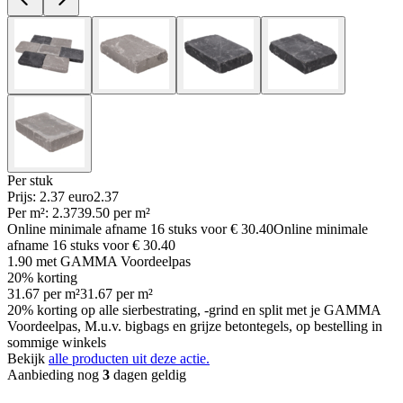
Per
stuk
Prijs: 2.37 euro
2
.
37
Per
m²
:
2.37
39.50
per
m²
Online minimale afname
16
stuks voor
€ 30.40
Online minimale
afname
16
stuks voor
€ 30.40
1.90
met GAMMA Voordeelpas
20% korting
31.67
per
m²
31.67
per
m²
20% korting op alle sierbestrating, -grind en split met je GAMMA
Voordeelpas, M.u.v. bigbags en grijze betontegels, op bestelling in
sommige winkels
Bekijk
alle producten uit deze actie.
Aanbieding nog
3
dagen geldig