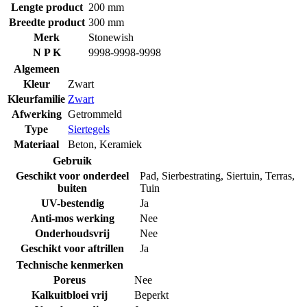
Lengte product
200 mm
Breedte product
300 mm
Merk
Stonewish
N P K
9998-9998-9998
Algemeen
Kleur
Zwart
Kleurfamilie
Zwart
Afwerking
Getrommeld
Type
Siertegels
Materiaal
Beton
,
Keramiek
Gebruik
Geschikt voor onderdeel
Pad
,
Sierbestrating
,
Siertuin
,
Terras
,
buiten
Tuin
UV-bestendig
Ja
Anti-mos werking
Nee
Onderhoudsvrij
Nee
Geschikt voor aftrillen
Ja
Technische kenmerken
Poreus
Nee
Kalkuitbloei vrij
Beperkt