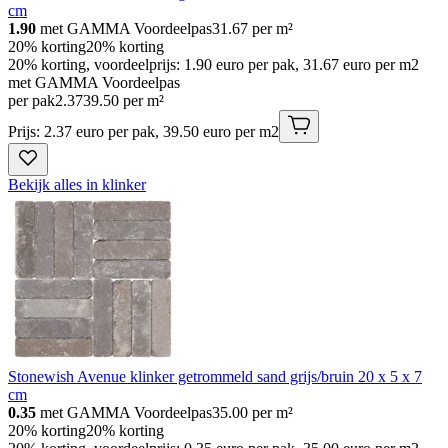
cm
1.90
met GAMMA Voordeelpas
31.67
per m²
20% korting
20% korting
20% korting, voordeelprijs: 1.90 euro per pak, 31.67 euro per m2
met GAMMA Voordeelpas
per pak
2
.
37
39.50 per m²
Prijs: 2.37 euro per pak, 39.50 euro per m2
Bekijk alles in klinker
Stonewish Avenue klinker getrommeld sand grijs/bruin 20 x 5 x 7
cm
0.35
met GAMMA Voordeelpas
35.00
per m²
20% korting
20% korting