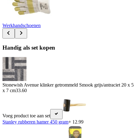
Werkhandschoenen
Handig als set kopen
Stonewish Avenue klinker getrommeld Smook grijs/antraciet 20 x 5
x 7 cm
33.60
Voeg product toe aan set
Stanley rubberen hamer 450 gram
+ 12.99