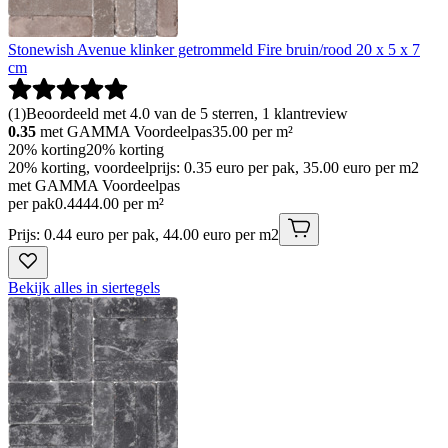
Stonewish Avenue klinker getrommeld Fire bruin/rood 20 x 5 x 7
cm
(
1
)
Beoordeeld met 4.0 van de 5 sterren, 1 klantreview
0.35
met GAMMA Voordeelpas
35.00
per m²
20% korting
20% korting
20% korting, voordeelprijs: 0.35 euro per pak, 35.00 euro per m2
met GAMMA Voordeelpas
per pak
0
.
44
44.00 per m²
Prijs: 0.44 euro per pak, 44.00 euro per m2
Bekijk alles in siertegels