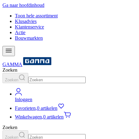
Ga naar hoofdinhoud
Toon hele assortiment
Klusadvies
Klantenservice
Actie
Bouwmarkten
GAMMA
Zoeken
Zoeken
Inloggen
Favorieten
,
0 artikelen
Winkelwagen
,
0 artikelen
Zoeken
Zoeken