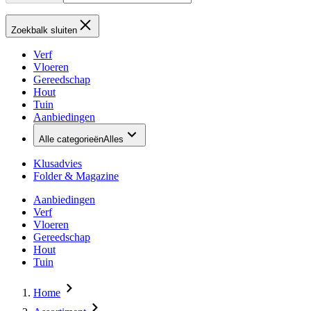
Zoekbalk sluiten
Verf
Vloeren
Gereedschap
Hout
Tuin
Aanbiedingen
Alle categorieën
Alles
Klusadvies
Folder & Magazine
Aanbiedingen
Verf
Vloeren
Gereedschap
Hout
Tuin
Home