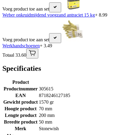
Voeg product toe aan set
Weber onkruidmijdend voegzand antraciet 15 kg
+ 8.99
Voeg product toe aan set
Werkhandschoenen
+ 3.49
Totaal 33.60
Specificaties
Product
Productnummer
305615
EAN
8718246127185
Gewicht product
1570 gr
Hoogte product
70 mm
Lengte product
200 mm
Breedte product
50 mm
Merk
Stonewish