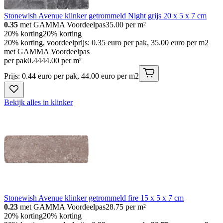
Stonewish Avenue klinker getrommeld Night grijs 20 x 5 x 7 cm
0.35
met GAMMA Voordeelpas
35.00
per m²
20% korting
20% korting
20% korting, voordeelprijs: 0.35 euro per pak, 35.00 euro per m2
met GAMMA Voordeelpas
per pak
0
.
44
44.00 per m²
Prijs: 0.44 euro per pak, 44.00 euro per m2
Bekijk alles in klinker
Stonewish Avenue klinker getrommeld fire 15 x 5 x 7 cm
0.23
met GAMMA Voordeelpas
28.75
per m²
20% korting
20% korting