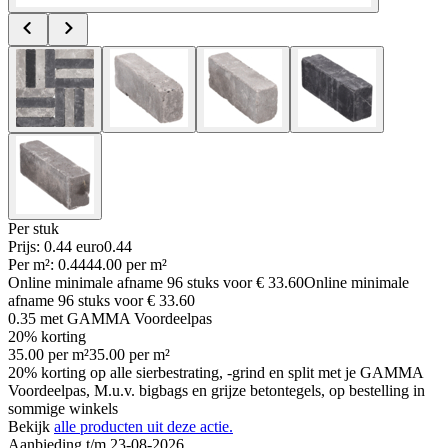
Per
stuk
Prijs: 0.44 euro
0
.
44
Per
m²
:
0.44
44.00
per
m²
Online minimale afname
96
stuks voor
€ 33.60
Online minimale
afname
96
stuks voor
€ 33.60
0.35
met GAMMA Voordeelpas
20% korting
35.00
per
m²
35.00
per
m²
20% korting op alle sierbestrating, -grind en split met je GAMMA
Voordeelpas, M.u.v. bigbags en grijze betontegels, op bestelling in
sommige winkels
Bekijk
alle producten uit deze actie.
Aanbieding t/m 23-08-2026