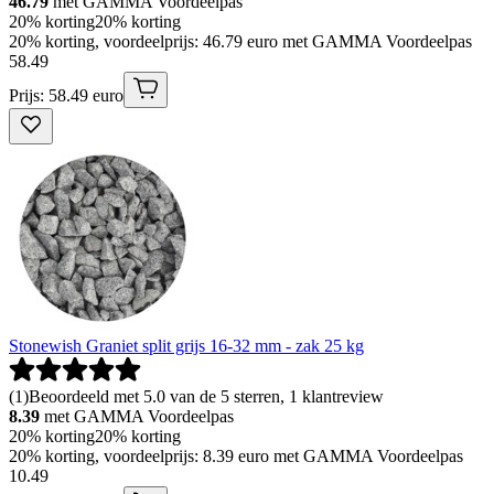
46.79
met GAMMA Voordeelpas
20% korting
20% korting
20% korting, voordeelprijs: 46.79 euro met GAMMA Voordeelpas
58
.
49
Prijs: 58.49 euro
Stonewish Graniet split grijs 16-32 mm - zak 25 kg
(
1
)
Beoordeeld met 5.0 van de 5 sterren, 1 klantreview
8.39
met GAMMA Voordeelpas
20% korting
20% korting
20% korting, voordeelprijs: 8.39 euro met GAMMA Voordeelpas
10
.
49