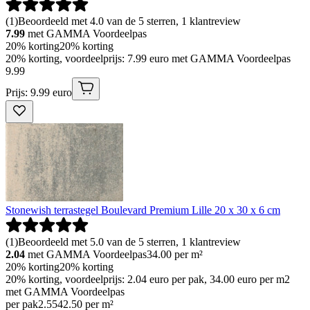
(
1
)
Beoordeeld met 4.0 van de 5 sterren, 1 klantreview
7.99
met GAMMA Voordeelpas
20% korting
20% korting
20% korting, voordeelprijs: 7.99 euro met GAMMA Voordeelpas
9
.
99
Prijs: 9.99 euro
Stonewish terrastegel Boulevard Premium Lille 20 x 30 x 6 cm
(
1
)
Beoordeeld met 5.0 van de 5 sterren, 1 klantreview
2.04
met GAMMA Voordeelpas
34.00
per m²
20% korting
20% korting
20% korting, voordeelprijs: 2.04 euro per pak, 34.00 euro per m2
met GAMMA Voordeelpas
per pak
2
.
55
42.50 per m²