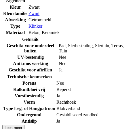
Algemeen
Kleur
Zwart
Kleurfamilie
Zwart
Afwerking
Getrommeld
Type
Klinker
Materiaal
Beton
,
Keramiek
Gebruik
Geschikt voor onderdeel
Pad
,
Sierbestrating
,
Siertuin
,
Terras
,
buiten
Tuin
UV-bestendig
Nee
Anti-mos werking
Nee
Geschikt voor aftrillen
Ja
Technische kenmerken
Poreus
Nee
Kalkuitbloei vrij
Beperkt
Vorstbestendig
Ja
Vorm
Rechthoek
Type Leg- of Hangpatroon
Blokverband
Ondergrond
Gestabiliseerd zandbed
Antislip
Ja
Lees meer