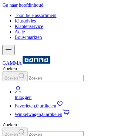
Ga naar hoofdinhoud
Toon hele assortiment
Klusadvies
Klantenservice
Actie
Bouwmarkten
GAMMA
Zoeken
Zoeken
Inloggen
Favorieten
,
0 artikelen
Winkelwagen
,
0 artikelen
Zoeken
Zoeken