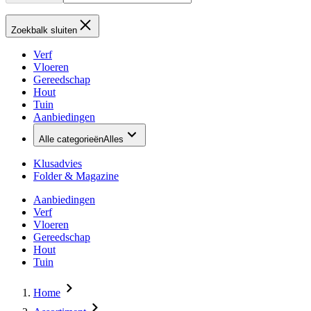
Zoekbalk sluiten
Verf
Vloeren
Gereedschap
Hout
Tuin
Aanbiedingen
Alle categorieën
Alles
Klusadvies
Folder & Magazine
Aanbiedingen
Verf
Vloeren
Gereedschap
Hout
Tuin
Home