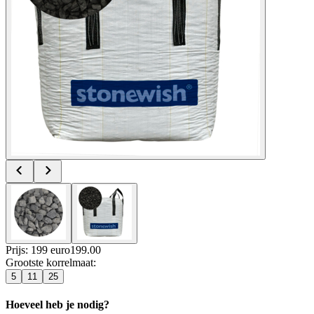
Prijs: 199 euro
199
.
00
Grootste korrelmaat
:
5
11
25
Hoeveel heb je nodig?