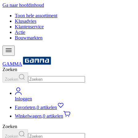
Ga naar hoofdinhoud
Toon hele assortiment
Klusadvies
Klantenservice
Actie
Bouwmarkten
GAMMA
Zoeken
Zoeken
Inloggen
Favorieten
,
0 artikelen
Winkelwagen
,
0 artikelen
Zoeken
Zoeken