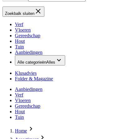
Zoekbalk sluiten
Verf
Vloeren
Gereedschap
Hout
Tuin
Aanbiedingen
Alle categorieën
Alles
Klusadvies
Folder & Magazine
Aanbiedingen
Verf
Vloeren
Gereedschap
Hout
Tuin
Home