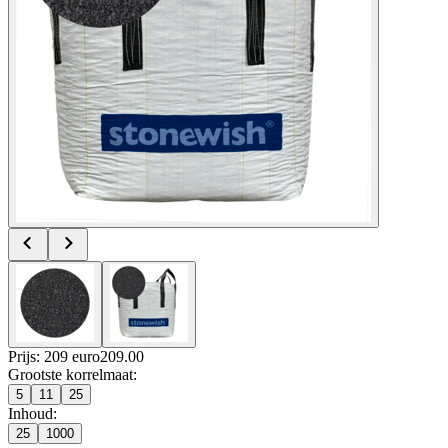
Prijs: 209 euro
209
.
00
Grootste korrelmaat
:
5
11
25
Inhoud
:
25
1000