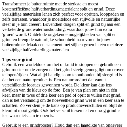
Transformeer je buitenruimte met de sterkste en meest
kostenefficiënte halfverhardingsmaterialen: split en grind. Deze
veelzijdige materialen lenen zich perfect voor opritten, looppaden en
zelfs terrassen, waardoor je moeiteloos een stijlvolle en natuurlijke
sfeer in je tuin creëert. Bovendien dragen split en grind bij aan een
verbeterde grondwaterhuishouding, waardoor jouw tuin extra
'groen' wordt. Ontdek de ongekende mogelijkheden van split en
grind en breng de natuurlijke schoonheid naar voren in jouw
buitenruimte. Maak een statement met stijl en groen in één met deze
veelzijdige halfverhardingsmaterialen.
Tips voor grind
Gebruik een worteldoek om het onkruid te stoppen en gebruik een
grindrooster om te zorgen dat het grind stevig genoeg ligt om erover
te lopen/rijden. Wat altijd handig is om te onthouden bij siergrind is
dat het een natuurproduct is. Een natuurproduct dat vanuit
verschillende locaties gewonnen wordt. De kleur kan dus iets
afwijken van de kleur op de foto. Ben je van plan om niet in één
keer, maar in twee of drie keer een pad of oprit te vullen met grind,
dan is het verstandig om de hoeveelheid grind wel in één keer aan te
schaffen. Zo verklein je de kans op productieverschillen en blijft de
kleurtint mooi gelijk. Ook het verschil tussen nat en droog grind is
iets waar niets aan te doen is.
Gebruik je een grindrooster? Houd dan een laagdikte van ongeveer