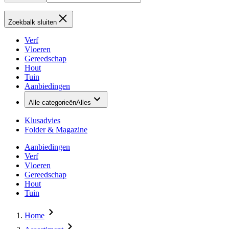
Zoekbalk sluiten
Verf
Vloeren
Gereedschap
Hout
Tuin
Aanbiedingen
Alle categorieën
Alles
Klusadvies
Folder & Magazine
Aanbiedingen
Verf
Vloeren
Gereedschap
Hout
Tuin
Home