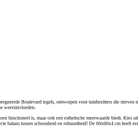
egneerde Boulevard tegels, ontworpen voor tuinbezitters die streven naa
se weersinvloeden.
een functioneel is, maar ook een esthetische meerwaarde biedt. Kies uit 
rfecte balans tussen schoonheid en robuustheid! De 60x60x4 cm heeft een