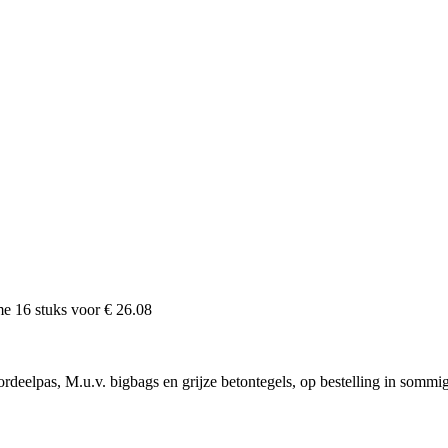
ame
16
stuks voor
€ 26.08
rdeelpas, M.u.v. bigbags en grijze betontegels, op bestelling in sommi