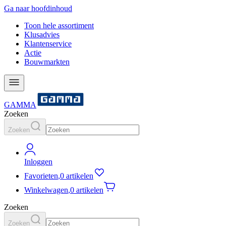
Ga naar hoofdinhoud
Toon hele assortiment
Klusadvies
Klantenservice
Actie
Bouwmarkten
GAMMA
Zoeken
Zoeken
Inloggen
Favorieten
,
0 artikelen
Winkelwagen
,
0 artikelen
Zoeken
Zoeken