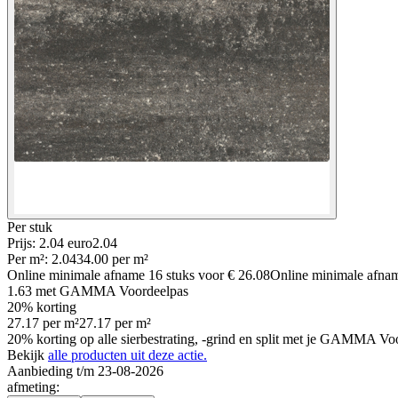
Per
stuk
Prijs: 2.04 euro
2
.
04
Per
m²
:
2.04
34.00
per
m²
Online minimale afname
16
stuks voor
€ 26.08
Online minimale afn
1.63
met GAMMA Voordeelpas
20% korting
27.17
per
m²
27.17
per
m²
20% korting op alle sierbestrating, -grind en split met je GAMMA Voo
Bekijk
alle producten uit deze actie.
Aanbieding t/m 23-08-2026
afmeting
: