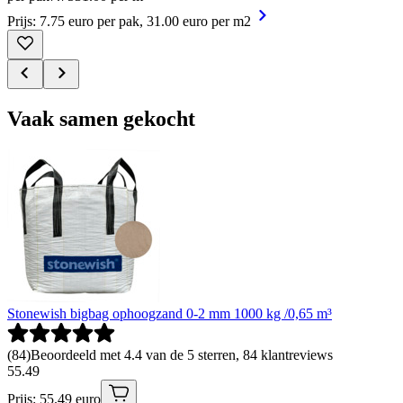
Prijs: 7.75 euro per pak, 31.00 euro per m2
Vaak samen gekocht
Stonewish bigbag ophoogzand 0-2 mm 1000 kg /0,65 m³
(
84
)
Beoordeeld met 4.4 van de 5 sterren, 84 klantreviews
55
.
49
Prijs: 55.49 euro