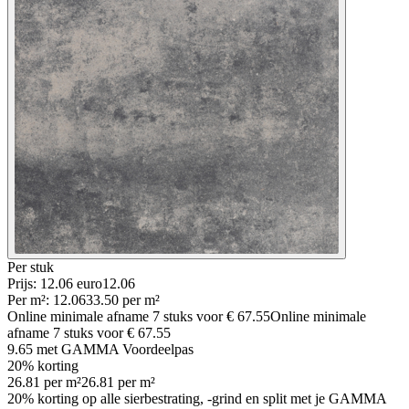
Per
stuk
Prijs: 12.06 euro
12
.
06
Per
m²
:
12.06
33.50
per
m²
Online minimale afname
7
stuks voor
€ 67.55
Online minimale
afname
7
stuks voor
€ 67.55
9.65
met GAMMA Voordeelpas
20% korting
26.81
per
m²
26.81
per
m²
20% korting op alle sierbestrating, -grind en split met je GAMMA