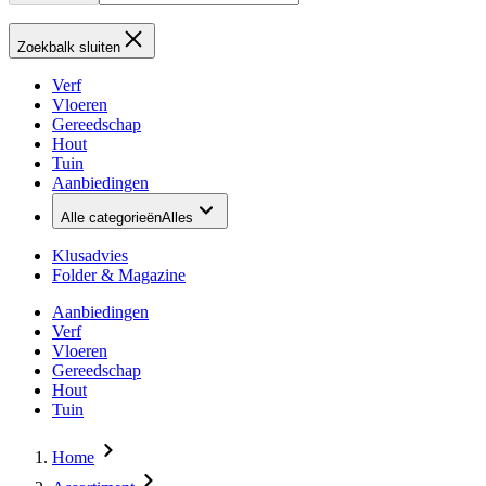
Zoekbalk sluiten
Verf
Vloeren
Gereedschap
Hout
Tuin
Aanbiedingen
Alle categorieën
Alles
Klusadvies
Folder & Magazine
Aanbiedingen
Verf
Vloeren
Gereedschap
Hout
Tuin
Home