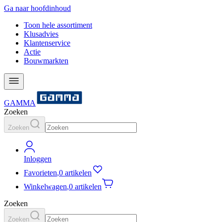
Ga naar hoofdinhoud
Toon hele assortiment
Klusadvies
Klantenservice
Actie
Bouwmarkten
GAMMA
Zoeken
Zoeken
Inloggen
Favorieten
,
0 artikelen
Winkelwagen
,
0 artikelen
Zoeken
Zoeken