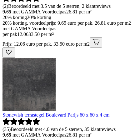
(
2
)
Beoordeeld met 3.5 van de 5 sterren, 2 klantreviews
9.65
met GAMMA Voordeelpas
26.81
per m²
20% korting
20% korting
20% korting, voordeelprijs: 9.65 euro per pak, 26.81 euro per m2
met GAMMA Voordeelpas
per pak
12
.
06
33.50 per m²
Prijs: 12.06 euro per pak, 33.50 euro per m2
Stonewish terrastegel Boulevard Parijs 60 x 60 x 4 cm
(
35
)
Beoordeeld met 4.6 van de 5 sterren, 35 klantreviews
9.65
met GAMMA Voordeelpas
26.81
per m²