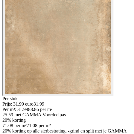
Per
stuk
Prijs: 31.99 euro
31
.
99
Per
m²
:
31.99
88.86
per
m²
25.59
met GAMMA Voordeelpas
20% korting
71.08
per
m²
71.08
per
m²
20% korting op alle sierbestrating, -grind en split met je GAMMA