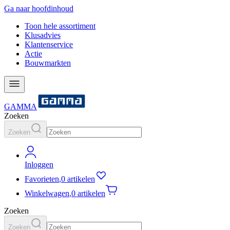
Ga naar hoofdinhoud
Toon hele assortiment
Klusadvies
Klantenservice
Actie
Bouwmarkten
GAMMA
Zoeken
Zoeken
Inloggen
Favorieten
,
0 artikelen
Winkelwagen
,
0 artikelen
Zoeken
Zoeken