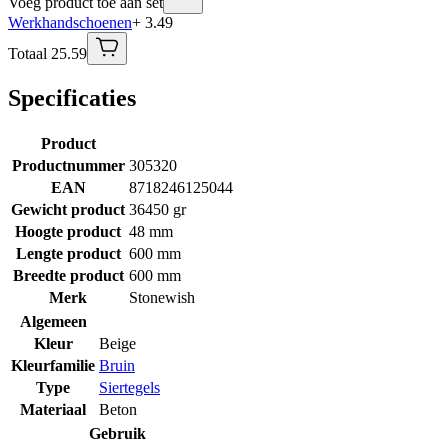
Voeg product toe aan set
Werkhandschoenen
+ 3.49
Totaal 25.59
Specificaties
Product
Productnummer
305320
EAN
8718246125044
Gewicht product
36450 gr
Hoogte product
48 mm
Lengte product
600 mm
Breedte product
600 mm
Merk
Stonewish
Algemeen
Kleur
Beige
Kleurfamilie
Bruin
Type
Siertegels
Materiaal
Beton
Gebruik