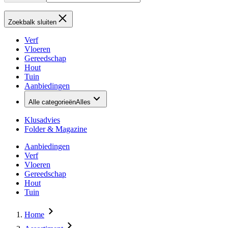
Zoekbalk sluiten
Verf
Vloeren
Gereedschap
Hout
Tuin
Aanbiedingen
Alle categorieën
Alles
Klusadvies
Folder & Magazine
Aanbiedingen
Verf
Vloeren
Gereedschap
Hout
Tuin
Home