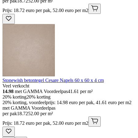
per pak
18
.
72
52.00 per m²
Prijs: 18.72 euro per pak, 52.00 euro per m2
Stonewish betontegel Cesare Napels 60 x 60 x 4 cm
Veel verkocht
14.98
met GAMMA Voordeelpas
41.61
per m²
20% korting
20% korting
20% korting, voordeelprijs: 14.98 euro per pak, 41.61 euro per m2
met GAMMA Voordeelpas
per pak
18
.
72
52.00 per m²
Prijs: 18.72 euro per pak, 52.00 euro per m2