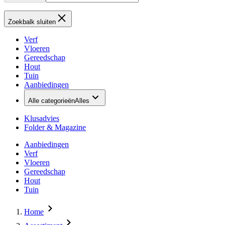
Zoekbalk sluiten
Verf
Vloeren
Gereedschap
Hout
Tuin
Aanbiedingen
Alle categorieën
Alles
Klusadvies
Folder & Magazine
Aanbiedingen
Verf
Vloeren
Gereedschap
Hout
Tuin
Home