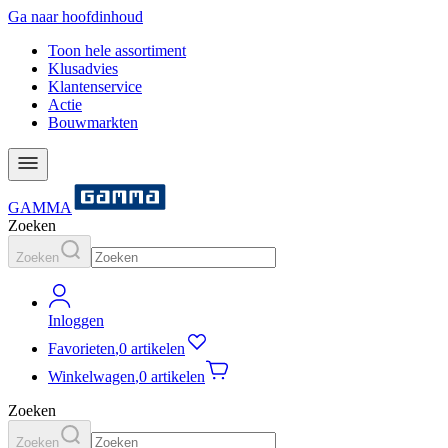
Ga naar hoofdinhoud
Toon hele assortiment
Klusadvies
Klantenservice
Actie
Bouwmarkten
GAMMA
Zoeken
Zoeken
Inloggen
Favorieten
,
0 artikelen
Winkelwagen
,
0 artikelen
Zoeken
Zoeken