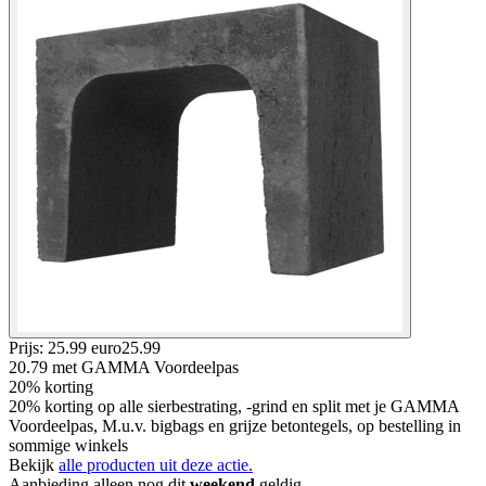
Prijs: 25.99 euro
25
.
99
20.79
met GAMMA Voordeelpas
20% korting
20% korting op alle sierbestrating, -grind en split met je GAMMA
Voordeelpas, M.u.v. bigbags en grijze betontegels, op bestelling in
sommige winkels
Bekijk
alle producten uit deze actie.
Aanbieding alleen nog dit
weekend
geldig