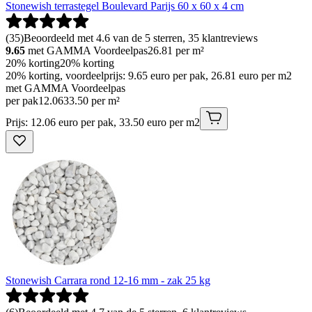
Stonewish terrastegel Boulevard Parijs 60 x 60 x 4 cm
(
35
)
Beoordeeld met 4.6 van de 5 sterren, 35 klantreviews
9.65
met GAMMA Voordeelpas
26.81
per m²
20% korting
20% korting
20% korting, voordeelprijs: 9.65 euro per pak, 26.81 euro per m2
met GAMMA Voordeelpas
per pak
12
.
06
33.50 per m²
Prijs: 12.06 euro per pak, 33.50 euro per m2
Stonewish Carrara rond 12-16 mm - zak 25 kg