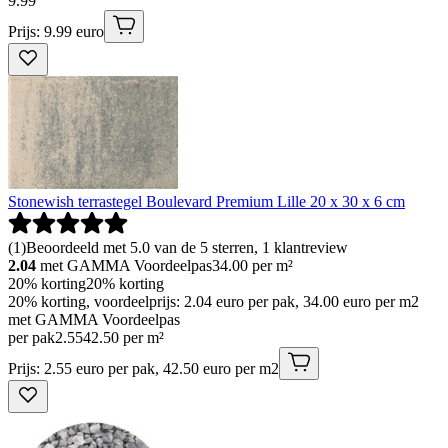
9
.
99
Prijs: 9.99 euro
Stonewish terrastegel Boulevard Premium Lille 20 x 30 x 6 cm
(
1
)
Beoordeeld met 5.0 van de 5 sterren, 1 klantreview
2.04
met GAMMA Voordeelpas
34.00
per m²
20% korting
20% korting
20% korting, voordeelprijs: 2.04 euro per pak, 34.00 euro per m2
met GAMMA Voordeelpas
per pak
2
.
55
42.50 per m²
Prijs: 2.55 euro per pak, 42.50 euro per m2