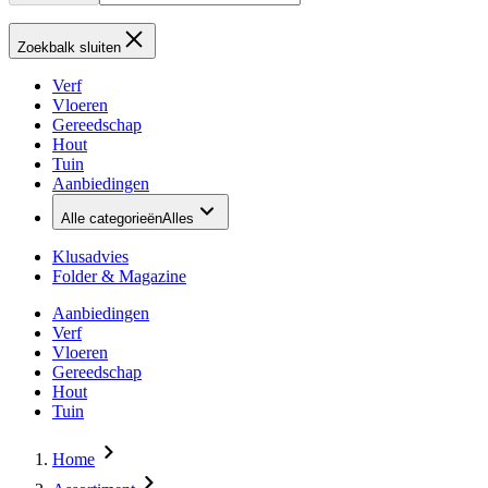
Zoekbalk sluiten
Verf
Vloeren
Gereedschap
Hout
Tuin
Aanbiedingen
Alle categorieën
Alles
Klusadvies
Folder & Magazine
Aanbiedingen
Verf
Vloeren
Gereedschap
Hout
Tuin
Home