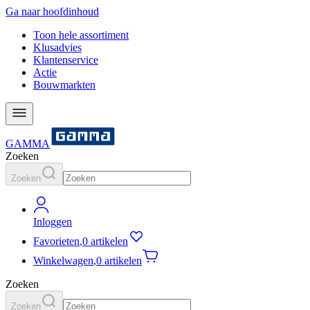
Ga naar hoofdinhoud
Toon hele assortiment
Klusadvies
Klantenservice
Actie
Bouwmarkten
GAMMA
Zoeken
Zoeken
Inloggen
Favorieten
,
0 artikelen
Winkelwagen
,
0 artikelen
Zoeken
Zoeken