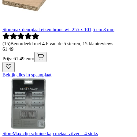
Storemax deurplaat eiken brons wit 255 x 101,5 cm 8 mm
(
15
)
Beoordeeld met 4.6 van de 5 sterren, 15 klantreviews
61
.
49
Prijs: 61.49 euro
Bekijk alles in spaanplaat
StoreMax clip schuine kap metaal zilver – 4 stuks