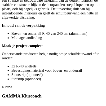
een strakke en betrouwbare geleiding van de deuren. Dankzij de
stabiele constructie blijven de deurpanelen soepel lopen en op hun
plaats, ook bij dagelijks gebruik. De uitvoering sluit aan bij
uiteenlopende interieurs en geeft de schuifdeurwand een nette en
afgewerkte uitstraling.
Inhoud van de verpakking
Boven- en onderrail R-40 van 240 cm (aluminium)
Montagehandleiding
Maak je project compleet
Onderstaande producten heb je nodig om je schuifdeurwand af te
ronden:
3x R-40 wielsets
Bevestigingsmateriaal voor boven- en onderrail
Stootstrip (optioneel)
Stofstrip (optioneel)
Nieuw
GAMMA Kluscoach