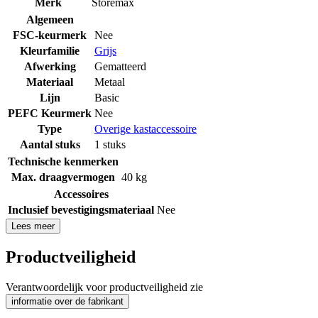
Merk
Storemax
Algemeen
FSC-keurmerk
Nee
Kleurfamilie
Grijs
Afwerking
Gematteerd
Materiaal
Metaal
Lijn
Basic
PEFC Keurmerk
Nee
Type
Overige kastaccessoire
Aantal stuks
1 stuks
Technische kenmerken
Max. draagvermogen
40 kg
Accessoires
Inclusief bevestigingsmateriaal
Nee
Lees meer
Productveiligheid
Verantwoordelijk voor productveiligheid zie
informatie over de fabrikant