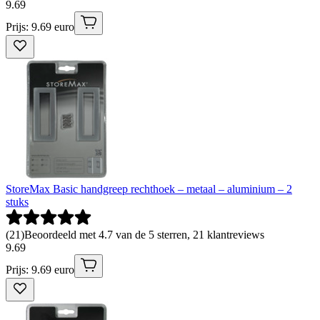
9
.
69
Prijs: 9.69 euro
StoreMax Basic handgreep rechthoek – metaal – aluminium – 2
stuks
(
21
)
Beoordeeld met 4.7 van de 5 sterren, 21 klantreviews
9
.
69
Prijs: 9.69 euro