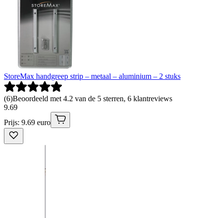
StoreMax handgreep strip – metaal – aluminium – 2 stuks
(
6
)
Beoordeeld met 4.2 van de 5 sterren, 6 klantreviews
9
.
69
Prijs: 9.69 euro