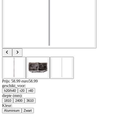
Prijs: 58.99 euro
58
.
99
geschikt_voor
:
h20/h40
r20
r40
diepte (mm)
:
1810
2400
3610
Kleur
:
Aluminium
Zwart