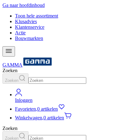
Ga naar hoofdinhoud
Toon hele assortiment
Klusadvies
Klantenservice
Actie
Bouwmarkten
GAMMA
Zoeken
Zoeken
Inloggen
Favorieten
,
0 artikelen
Winkelwagen
,
0 artikelen
Zoeken
Zoeken