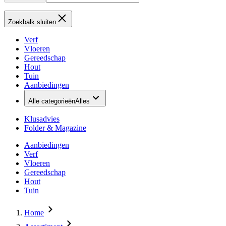
Zoekbalk sluiten
Verf
Vloeren
Gereedschap
Hout
Tuin
Aanbiedingen
Alle categorieën
Alles
Klusadvies
Folder & Magazine
Aanbiedingen
Verf
Vloeren
Gereedschap
Hout
Tuin
Home