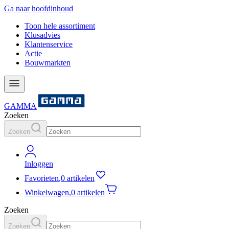
Ga naar hoofdinhoud
Toon hele assortiment
Klusadvies
Klantenservice
Actie
Bouwmarkten
GAMMA
Zoeken
Zoeken
Inloggen
Favorieten
,
0 artikelen
Winkelwagen
,
0 artikelen
Zoeken
Zoeken