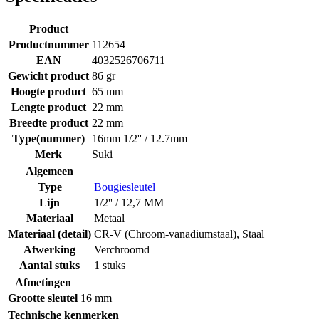
Product
Productnummer
112654
EAN
4032526706711
Gewicht product
86 gr
Hoogte product
65 mm
Lengte product
22 mm
Breedte product
22 mm
Type(nummer)
16mm 1/2'' / 12.7mm
Merk
Suki
Algemeen
Type
Bougiesleutel
Lijn
1/2'' / 12,7 MM
Materiaal
Metaal
Materiaal (detail)
CR-V (Chroom-vanadiumstaal)
,
Staal
Afwerking
Verchroomd
Aantal stuks
1 stuks
Afmetingen
Grootte sleutel
16 mm
Technische kenmerken