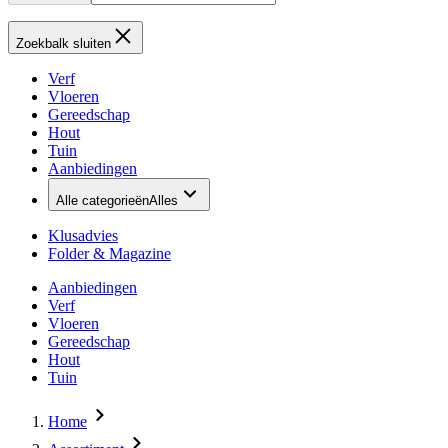
Zoekbalk sluiten
Verf
Vloeren
Gereedschap
Hout
Tuin
Aanbiedingen
Alle categorieën
Alles
Klusadvies
Folder & Magazine
Aanbiedingen
Verf
Vloeren
Gereedschap
Hout
Tuin
Home