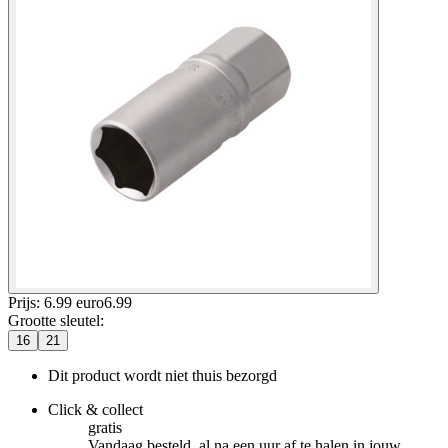
Prijs: 6.99 euro
6
.
99
Grootte sleutel
:
16
21
Dit product wordt niet thuis bezorgd
Click & collect
gratis
Vandaag besteld, al na een uur af te halen in jouw