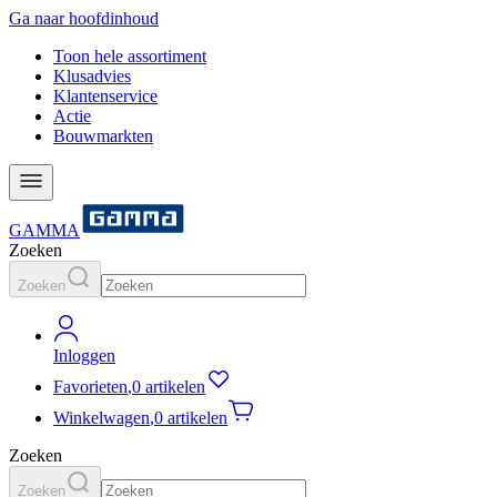
Ga naar hoofdinhoud
Toon hele assortiment
Klusadvies
Klantenservice
Actie
Bouwmarkten
GAMMA
Zoeken
Zoeken
Inloggen
Favorieten
,
0 artikelen
Winkelwagen
,
0 artikelen
Zoeken
Zoeken