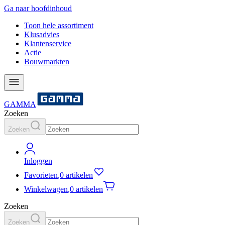
Ga naar hoofdinhoud
Toon hele assortiment
Klusadvies
Klantenservice
Actie
Bouwmarkten
GAMMA
Zoeken
Zoeken
Inloggen
Favorieten
,
0 artikelen
Winkelwagen
,
0 artikelen
Zoeken
Zoeken