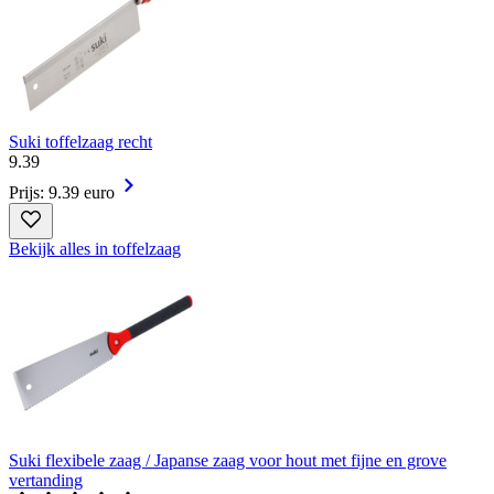
Suki toffelzaag recht
9
.
39
Prijs: 9.39 euro
Bekijk alles in toffelzaag
Suki flexibele zaag / Japanse zaag voor hout met fijne en grove
vertanding