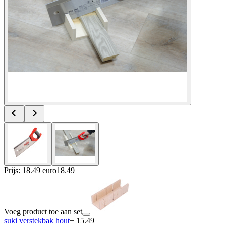
Prijs: 18.49 euro
18
.
49
Voeg product toe aan set
suki verstekbak hout
+ 15.49