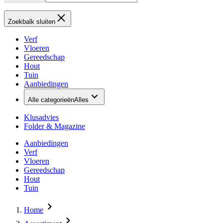
Zoekbalk sluiten
Verf
Vloeren
Gereedschap
Hout
Tuin
Aanbiedingen
Alle categorieën
Alles
Klusadvies
Folder & Magazine
Aanbiedingen
Verf
Vloeren
Gereedschap
Hout
Tuin
Home