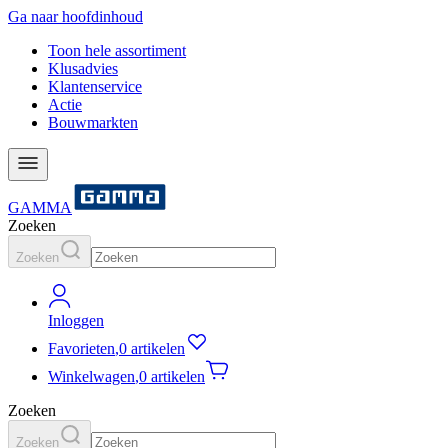
Ga naar hoofdinhoud
Toon hele assortiment
Klusadvies
Klantenservice
Actie
Bouwmarkten
GAMMA
Zoeken
Zoeken
Inloggen
Favorieten
,
0 artikelen
Winkelwagen
,
0 artikelen
Zoeken
Zoeken