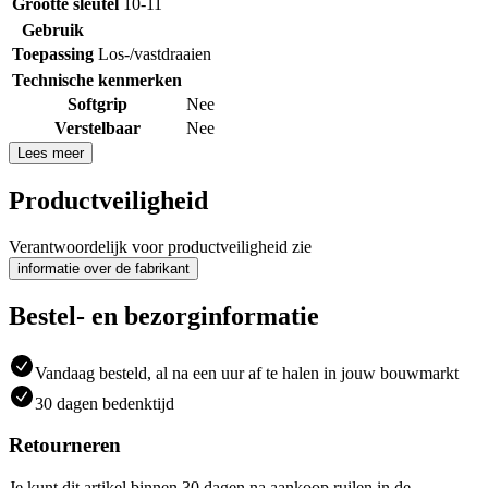
Grootte sleutel
10-11
Gebruik
Toepassing
Los-/vastdraaien
Technische kenmerken
Softgrip
Nee
Verstelbaar
Nee
Lees meer
Productveiligheid
Verantwoordelijk voor productveiligheid zie
informatie over de fabrikant
Bestel- en bezorginformatie
Vandaag besteld, al na een uur af te halen in jouw bouwmarkt
30 dagen bedenktijd
Retourneren
Je kunt dit artikel binnen 30 dagen na aankoop ruilen in de