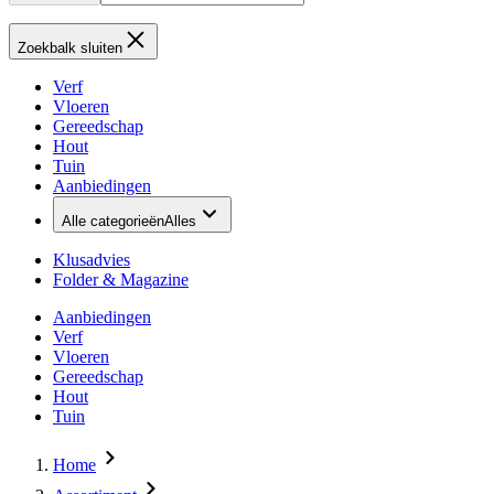
Zoekbalk sluiten
Verf
Vloeren
Gereedschap
Hout
Tuin
Aanbiedingen
Alle categorieën
Alles
Klusadvies
Folder & Magazine
Aanbiedingen
Verf
Vloeren
Gereedschap
Hout
Tuin
Home