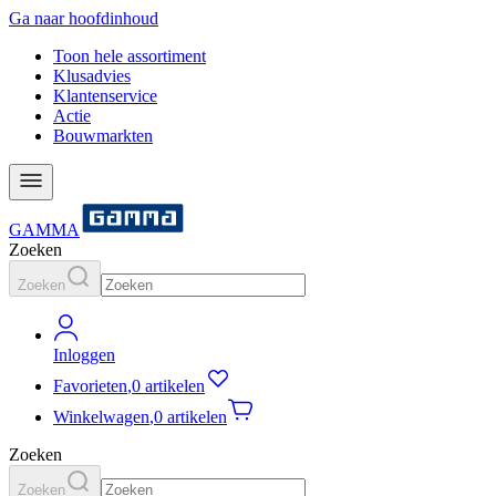
Ga naar hoofdinhoud
Toon hele assortiment
Klusadvies
Klantenservice
Actie
Bouwmarkten
GAMMA
Zoeken
Zoeken
Inloggen
Favorieten
,
0 artikelen
Winkelwagen
,
0 artikelen
Zoeken
Zoeken