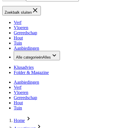
Zoekbalk sluiten
Verf
Vloeren
Gereedschap
Hout
Tuin
Aanbiedingen
Alle categorieën
Alles
Klusadvies
Folder & Magazine
Aanbiedingen
Verf
Vloeren
Gereedschap
Hout
Tuin
Home