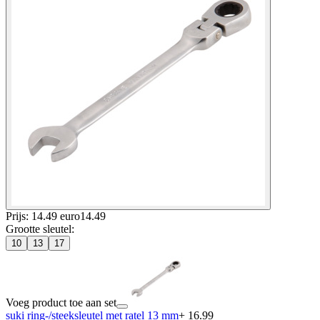
Prijs: 14.49 euro
14
.
49
Grootte sleutel
:
10
13
17
Voeg product toe aan set
suki ring-/steeksleutel met ratel 13 mm
+ 16.99