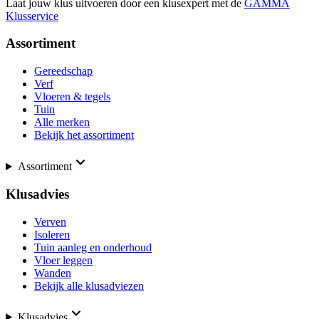
Laat jouw klus uitvoeren door een klusexpert met de
GAMMA
Klusservice
Assortiment
Gereedschap
Verf
Vloeren & tegels
Tuin
Alle merken
Bekijk het assortiment
Assortiment
Klusadvies
Verven
Isoleren
Tuin aanleg en onderhoud
Vloer leggen
Wanden
Bekijk alle klusadviezen
Klusadvies