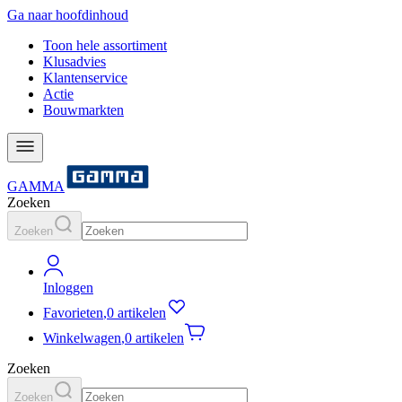
Ga naar hoofdinhoud
Toon hele assortiment
Klusadvies
Klantenservice
Actie
Bouwmarkten
GAMMA
Zoeken
Zoeken
Inloggen
Favorieten
,
0 artikelen
Winkelwagen
,
0 artikelen
Zoeken
Zoeken