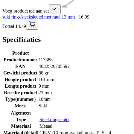
Voeg product toe aan set
suki ring-/steeksleutel met ratel 13 mm
+ 16.99
Totaal 14.49
Specificaties
Product
Productnummer
113388
EAN
4032526705592
Gewicht product
88 gr
Hoogte product
161 mm
Lengte product
9 mm
Breedte product
23 mm
Type(nummer)
10mm
Merk
Suki
Algemeen
Type
Steekringsleutel
Materiaal
Metaal
Materiaal (detail)
CR-V (Chroom-vanadiumstaal)
,
Staal