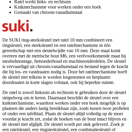
Ratel werkt links- en rechtsom
Knikmechanisme voor werken onder een hoek
Gemaakt van chroom-vanadiumstaal
De SUKI ring-steeksleutel met ratel 10 mm combineert een
ringsleutel, een steeksleutel en een ratelmechanisme in één
gereedschap met een sleutelwijdte van 10 mm. Deze maat komt
overeen met de metrische bout M6, een veelvoorkomende maat bij
meubelmontage, fietsonderhoud en machineonderdelen. De sleutel
is vervaardigd uit chroom-vanadiumstaal en bestand tegen de kracht
die bij los- en vastdraaien nodig is. Door het ratelmechanisme hoeft
de sleutel niet telkens te worden losgenomen en herplaatst:
doordraaien in korte slagen volstaat, ook bij beperkte ruimte.
De ratel is zowel linksom als rechtsom te gebruiken door de sleutel
simpelweg om te keren. Daarnaast beschikt de sleutel over een
knikmechanisme, waardoor werken onder een hoek mogelijk is op
plaatsen die anders lastig bereikbaar zijn, zoals tussen twee profielen
of onder een tafelblad. Plaats de sleutel altijd volledig op de moer
voordat je kracht zet, zodat de hoeken van de bout intact blijven en
de sleutel niet afglijdt. De sleutel wordt per stuk geleverd. Zoek je
een ratelsleutel, een ringsteeksleutel, een combinatiesleutel of