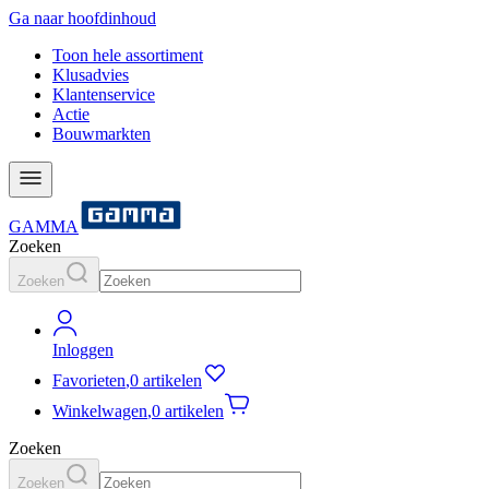
Ga naar hoofdinhoud
Toon hele assortiment
Klusadvies
Klantenservice
Actie
Bouwmarkten
GAMMA
Zoeken
Zoeken
Inloggen
Favorieten
,
0 artikelen
Winkelwagen
,
0 artikelen
Zoeken
Zoeken