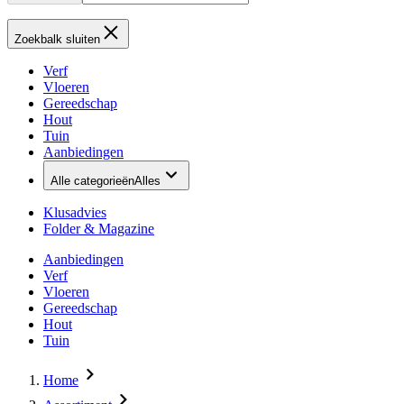
Zoekbalk sluiten
Verf
Vloeren
Gereedschap
Hout
Tuin
Aanbiedingen
Alle categorieën
Alles
Klusadvies
Folder & Magazine
Aanbiedingen
Verf
Vloeren
Gereedschap
Hout
Tuin
Home