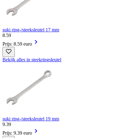
suki ring-/steeksleutel 17 mm
8
.
59
Prijs: 8.59 euro
Bekijk alles in steekringsleutel
suki ring-/steeksleutel 19 mm
9
.
39
Prijs: 9.39 euro