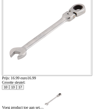
Prijs: 16.99 euro
16
.
99
Grootte sleutel
:
10
13
17
Voeg product toe aan set