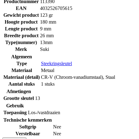
Productnummer
113390
EAN
4032526705615
Gewicht product
123 gr
Hoogte product
180 mm
Lengte product
9 mm
Breedte product
26 mm
Type(nummer)
13mm
Merk
Suki
Algemeen
Type
Steekringsleutel
Materiaal
Metaal
Materiaal (detail)
CR-V (Chroom-vanadiumstaal)
,
Staal
Aantal stuks
1 stuks
Afmetingen
Grootte sleutel
13
Gebruik
Toepassing
Los-/vastdraaien
Technische kenmerken
Softgrip
Nee
Verstelbaar
Nee