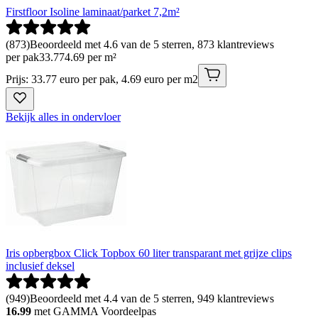
Firstfloor Isoline laminaat/parket 7,2m²
(
873
)
Beoordeeld met 4.6 van de 5 sterren, 873 klantreviews
per pak
33
.
77
4.69 per m²
Prijs: 33.77 euro per pak, 4.69 euro per m2
Bekijk alles in ondervloer
Iris opbergbox Click Topbox 60 liter transparant met grijze clips
inclusief deksel
(
949
)
Beoordeeld met 4.4 van de 5 sterren, 949 klantreviews
16.99
met GAMMA Voordeelpas