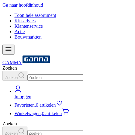
Ga naar hoofdinhoud
Toon hele assortiment
Klusadvies
Klantenservice
Actie
Bouwmarkten
GAMMA
Zoeken
Zoeken
Inloggen
Favorieten
,
0 artikelen
Winkelwagen
,
0 artikelen
Zoeken
Zoeken