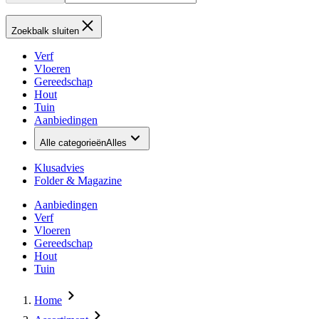
Zoekbalk sluiten
Verf
Vloeren
Gereedschap
Hout
Tuin
Aanbiedingen
Alle categorieën
Alles
Klusadvies
Folder & Magazine
Aanbiedingen
Verf
Vloeren
Gereedschap
Hout
Tuin
Home